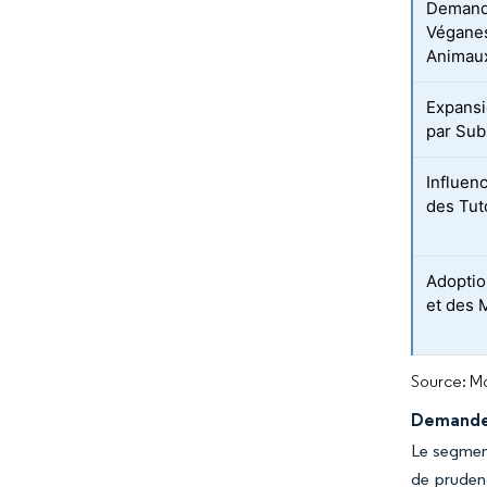
Demand
Véganes
Animau
Expansi
par Sub
Influen
des Tut
Adoptio
et des 
Source: Mo
Demande 
Le segmen
de pruden