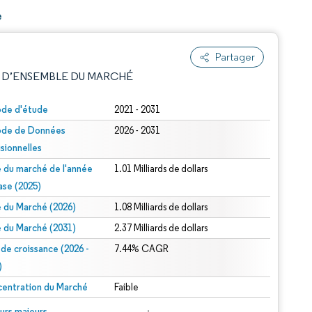
e
Partager
 D’ENSEMBLE DU MARCHÉ
ode d'étude
2021 - 2031
ode de Données
2026 - 2031
isionnelles
le du marché de l'année
1.01 Milliards de dollars
ase (2025)
le du Marché (2026)
1.08 Milliards de dollars
e attribution sous CC BY 4.0.
le du Marché (2031)
2.37 Milliards de dollars
 de croissance (2026 -
7.44% CAGR
)
entration du Marché
Faible
© Mordor Intelligence. La réutilisation nécessite une attribution sous CC BY 4.0.
urs majeurs