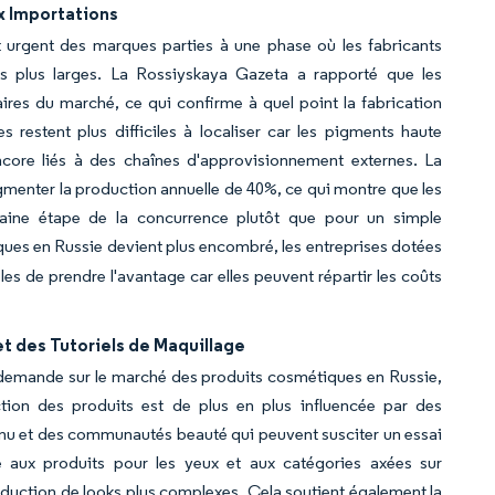
x Importations
urgent des marques parties à une phase où les fabricants
es plus larges. La Rossiyskaya Gazeta a rapporté que les
ires du marché, ce qui confirme à quel point la fabrication
restent plus difficiles à localiser car les pigments haute
encore liés à des chaînes d'approvisionnement externes. La
menter la production annuelle de 40%, ce qui montre que les
haine étape de la concurrence plutôt que pour un simple
ues en Russie devient plus encombré, les entreprises dotées
les de prendre l'avantage car elles peuvent répartir les coûts
t des Tutoriels de Maquillage
 demande sur le marché des produits cosmétiques en Russie,
ection des produits est de plus en plus influencée par des
nu et des communautés beauté qui peuvent susciter un essai
 aux produits pour les yeux et aux catégories axées sur
eproduction de looks plus complexes. Cela soutient également la