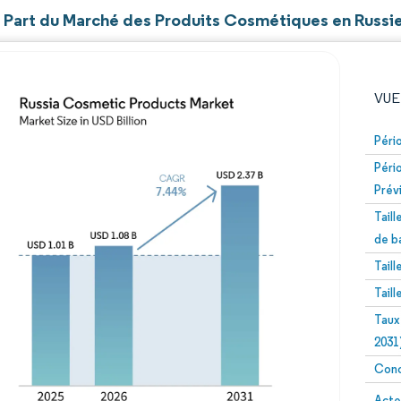
et Part du Marché des Produits Cosmétiques en Russi
VUE
Péri
Péri
Prév
Tail
de b
Tail
Image © Mordor Intelligence. La réutilisation nécessite un
Tail
Taux
2031
Conc
Image 
Acte