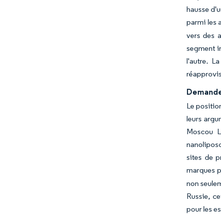
hausse d'u
parmi les 
vers des 
segment in
l'autre. 
réapprovis
Demande 
Le positio
leurs argu
Moscou Lo
nanoliposo
sites de p
marques pl
non seulem
Russie, c
pour les e