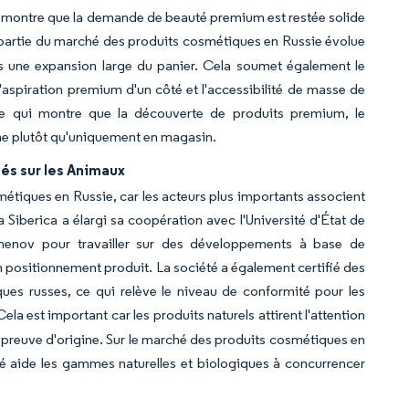
 qui montre que la demande de beauté premium est restée solide
partie du marché des produits cosmétiques en Russie évolue
s une expansion large du panier. Cela soumet également le
'aspiration premium d'un côté et l'accessibilité de masse de
ce qui montre que la découverte de produits premium, le
igne plutôt qu'uniquement en magasin.
s sur les Animaux
métiques en Russie, car les acteurs plus importants associent
 Siberica a élargi sa coopération avec l'Université d'État de
henov pour travailler sur des développements à base de
n positionnement produit. La société a également certifié des
ues russes, ce qui relève le niveau de conformité pour les
Cela est important car les produits naturels attirent l'attention
la preuve d'origine. Sur le marché des produits cosmétiques en
é aide les gammes naturelles et biologiques à concurrencer