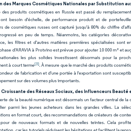
n des Marques Cosmétiques Nationales par Substitution au
 des produits cosmétiques en Russie est passé du remplacement 
 ont besoin d'échelle, de performance produit et de portefeuill
s de cosmétiques russes ont capturé jusqu'à 80% du chiffre d'affa
rogressé en peu de temps. Néanmoins, les catégories décoratives 
e, les filtres et d'autres matières premières spécialisées sont 
hase d'ARAVIA à Protvino est prévue pour ajouter 10 000 m² et aug
ationales les plus solides investissent désormais pour la proc
[3]
ent à court terme
. À mesure que le marché des produits cosmétiq
ondeur de fabrication et d'une portée à l'exportation sont susceptib
ppement sur des volumes plus importants.
 Croissante des Réseaux Sociaux, des Influenceurs Beauté e
rte de la beauté numérique est désormais un facteur central de la
ulier parmi les jeunes acheteurs dans les grandes villes. La sél
tions en format court, des recommandations de créateurs de conte
pour de nouveaux formats et de nouvelles teintes. Cela profite
ntation, car les tutoriels réduisent les hésitations et facilitent la r