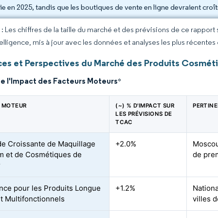
ie en 2025, tandis que les boutiques de vente en ligne devraient cro
 Les chiffres de la taille du marché et des prévisions de ce rapport
elligence, mis à jour avec les données et analyses les plus récentes
es et Perspectives du Marché des Produits Cosméti
de l'Impact des Facteurs Moteurs
*
 MOTEUR
(~) % D'IMPACT SUR
PERTIN
LES PRÉVISIONS DE
TCAC
 Croissante de Maquillage
+2.0%
Moscou
m et de Cosmétiques de
de pre
r
nce pour les Produits Longue
+1.2%
Nationa
t Multifonctionnels
villes 