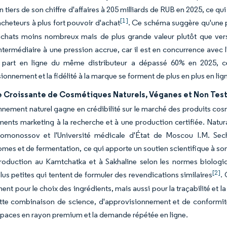
n tiers de son chiffre d'affaires à 205 milliards de RUB en 2025, ce
[1]
acheteurs à plus fort pouvoir d'achat
. Ce schéma suggère qu'une 
achats moins nombreux mais de plus grande valeur plutôt que ver
termédiaire à une pression accrue, car il est en concurrence avec l
La part en ligne du même distributeur a dépassé 60% en 2025, 
ionnement et la fidélité à la marque se forment de plus en plus en l
Croissante de Cosmétiques Naturels, Véganes et Non Testé
nnement naturel gagne en crédibilité sur le marché des produits cos
ments marketing à la recherche et à une production certifiée. Natura
monossov et l'Université médicale d'État de Moscou I.M. Sec
mes et de fermentation, ce qui apporte un soutien scientifique à so
roduction au Kamtchatka et à Sakhaline selon les normes biologiq
[2]
us petites qui tentent de formuler des revendications similaires
. 
ent pour le choix des ingrédients, mais aussi pour la traçabilité et 
ette combinaison de science, d'approvisionnement et de conformit
spaces en rayon premium et la demande répétée en ligne.