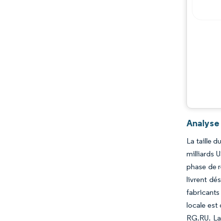
Analyse
La taille 
milliards 
phase de r
livrent dé
fabricants
locale est
RG.RU. La 