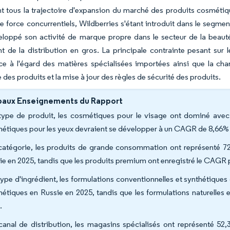
t tous la trajectoire d'expansion du marché des produits cosméti
e force concurrentiels, Wildberries s'étant introduit dans le segme
loppé son activité de marque propre dans le secteur de la beauté
t de la distribution en gros. La principale contrainte pesant su
e à l'égard des matières spécialisées importées ainsi que la cha
 des produits et la mise à jour des règles de sécurité des produits.
paux Enseignements du Rapport
type de produit, les cosmétiques pour le visage ont dominé avec
étiques pour les yeux devraient se développer à un CAGR de 8,66% 
catégorie, les produits de grande consommation ont représenté 7
ie en 2025, tandis que les produits premium ont enregistré le CAGR p
type d'ingrédient, les formulations conventionnelles et synthétiques
étiques en Russie en 2025, tandis que les formulations naturelles
.
canal de distribution, les magasins spécialisés ont représenté 52