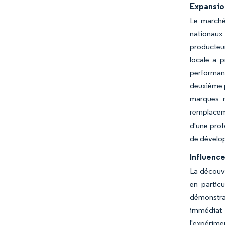
Expansio
Le marché
nationaux
producteur
locale a p
performanc
deuxième p
marques n
remplacem
d'une prof
de dévelo
Influence
La découve
en partic
démonstra
immédiat 
l'expérime