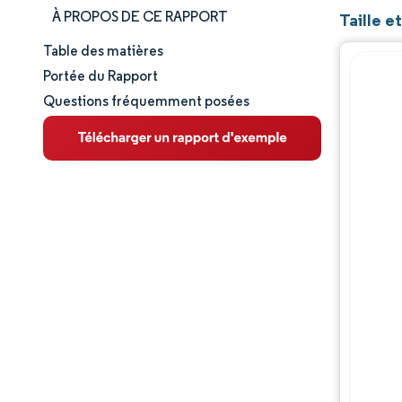
À PROPOS DE CE RAPPORT
Taille 
Table des matières
Taille et part de marché
Portée du Rapport
Questions fréquemment posées
Analyse du marché
Tendances et perspectives
Analyse des segments
Analyse géographique
Paysage concurrentiel
Acteurs majeurs
Évolutions de l'industrie