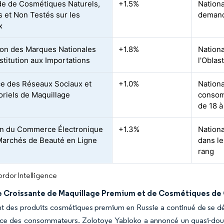
e de Cosmétiques Naturels,
+1.5%
Nationa
 et Non Testés sur les
demand
x
on des Marques Nationales
+1.8%
Nationa
stitution aux Importations
l'Obla
ce des Réseaux Sociaux et
+1.0%
Nation
oriels de Maquillage
consom
de 18 à
n du Commerce Électronique
+1.3%
Nationa
Marchés de Beauté en Ligne
dans le
rang
rdor Intelligence
Croissante de Maquillage Premium et de Cosmétiques de 
t des produits cosmétiques premium en Russie a continué de se dé
ce des consommateurs. Zolotoye Yabloko a annoncé un quasi-doubl