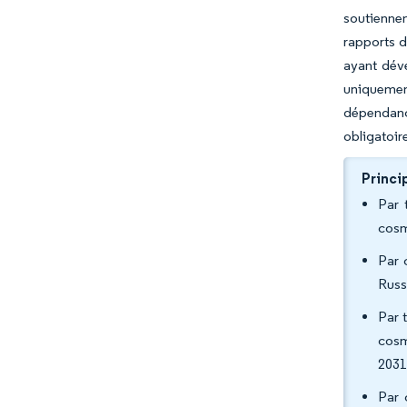
soutiennen
rapports d
ayant déve
uniquemen
dépendanc
obligatoire
Princi
Par 
cosm
Par 
Russ
Par 
cosm
2031
Par 