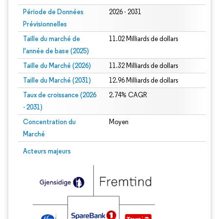
Période de Données
2026 - 2031
Prévisionnelles
Taille du marché de
11.02 Milliards de dollars
l'année de base (2025)
Taille du Marché (2026)
11.32 Milliards de dollars
Taille du Marché (2031)
12.96 Milliards de dollars
Taux de croissance (2026
2.74% CAGR
- 2031)
Concentration du
Moyen
Marché
Image © Mordor Intelligence. La réutilisation nécessite une attribution sous CC 
Acteurs majeurs