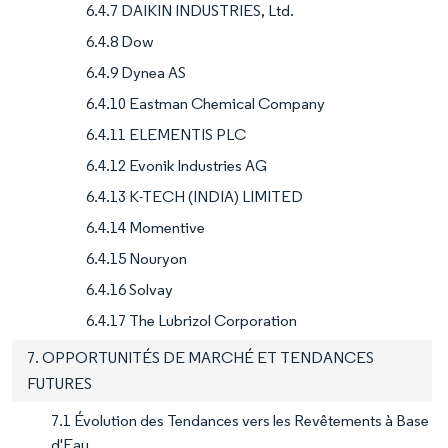
6.4.7 DAIKIN INDUSTRIES, Ltd.
6.4.8 Dow
6.4.9 Dynea AS
6.4.10 Eastman Chemical Company
6.4.11 ELEMENTIS PLC
6.4.12 Evonik Industries AG
6.4.13 K-TECH (INDIA) LIMITED
6.4.14 Momentive
6.4.15 Nouryon
6.4.16 Solvay
6.4.17 The Lubrizol Corporation
7. OPPORTUNITÉS DE MARCHÉ ET TENDANCES
FUTURES
7.1 Évolution des Tendances vers les Revêtements à Base
d'Eau