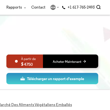
Rapports
Contact
+1 617-765-2493
4750
arché Des Aliments Végétaliens Emballés