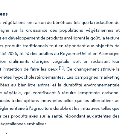
iens
s végétaliens, en raison de bénéfices tels que la réduction du
aligne sur la croissance des populations végétaliennes et
s en développement de produits améliorent le goût, la texture
les produits traditionnels tout en répondant aux objectifs de
'ici 2025, 51 % des adultes au Royaume-Uni et en Allemagne
on d'aliments d'origine végétale, soit en réduisant leur
[1]
l'intention de faire les deux
. Ce changement stimule la
opriétés hypocholestérolémiantes. Les campagnes marketing
iées au bien-être animal et la durabilité environnementale
 végétale, qui contribuent à réduire l'empreinte carbone,
ccès à des options innovantes telles que les alternatives au
lementaire à l'agriculture durable et les initiatives telles que
e ces produits axés sur la santé, répondant aux attentes des
 végétaliennes emballées.