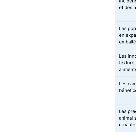
Inciden
et des a
Les pop
en expa
emballé
Les inno
texture 
aliments
Les cam
bénéfic
Les pré
animal 
cruauté