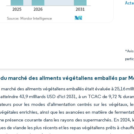
Image 
Acte
*Avis
partic
 du marché des aliments végétaliens emballés par Mo
du marché des aliments végétaliens emballés était évaluée à 25,16 mill
atteindre 43,9 milliards USD d'ici 2031, à un TCAC de 9,72 % durant
eurs pour les modes d'alimentation centrés sur les végétaux, les
végétales enrichies, ainsi que les avancées en matière de fermentat
ne présence courante dans les rayons des supermarchés. En 2024, les
ues de viande les plus récents et les repas végétaliens prêts à chauf