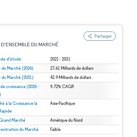
Partager
 D’ENSEMBLE DU MARCHÉ
ode d'étude
2021 - 2031
le du Marché (2026)
27.61 Milliards de dollars
le du Marché (2031)
43.9 Milliards de dollars
 de croissance (2026 -
9.72% CAGR
)
hé à la Croissance la
Asie-Pacifique
e attribution sous CC BY 4.0.
 Rapide
 Grand Marché
Amérique du Nord
entration du Marché
Faible