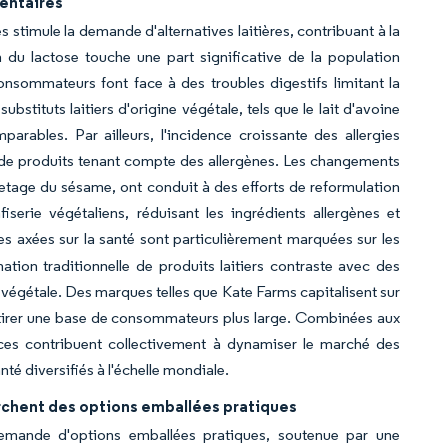
mentaires
s stimule la demande d'alternatives laitières, contribuant à la
du lactose touche une part significative de la population
nsommateurs font face à des troubles digestifs limitant la
stituts laitiers d'origine végétale, tels que le lait d'avoine
arables. Par ailleurs, l'incidence croissante des allergies
in de produits tenant compte des allergènes. Les changements
quetage du sésame, ont conduit à des efforts de reformulation
erie végétaliens, réduisant les ingrédients allergènes et
s axées sur la santé sont particulièrement marquées sur les
tion traditionnelle de produits laitiers contraste avec des
e végétale. Des marques telles que Kate Farms capitalisent sur
attirer une base de consommateurs plus large. Combinées aux
ances contribuent collectivement à dynamiser le marché des
té diversifiés à l'échelle mondiale.
rchent des options emballées pratiques
 demande d'options emballées pratiques, soutenue par une