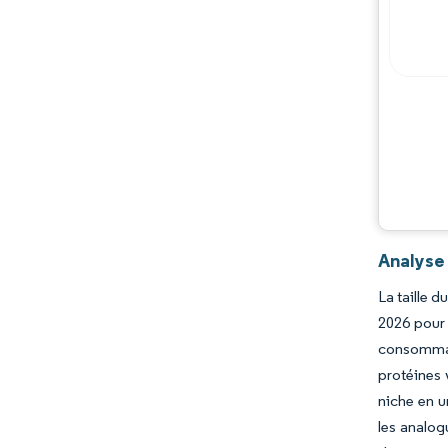
Acteurs majeurs
Opportunités et perspectives
Évolutions de l'industrie
Analyse
La taille 
2026 pour 
consommat
protéines 
niche en u
les analog