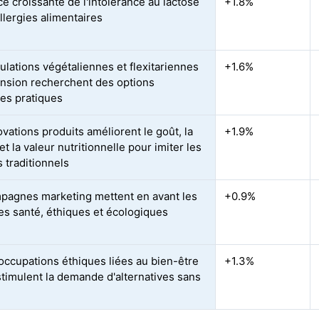
ce croissante de l'intolérance au lactose
+1.8%
llergies alimentaires
ulations végétaliennes et flexitariennes
+1.6%
nsion recherchent des options
es pratiques
vations produits améliorent le goût, la
+1.9%
et la valeur nutritionnelle pour imiter les
 traditionnels
pagnes marketing mettent en avant les
+0.9%
es santé, éthiques et écologiques
occupations éthiques liées au bien-être
+1.3%
stimulent la demande d'alternatives sans