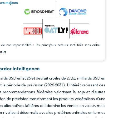
© Mordor Intelligence. La réutilisation nécessite une attribution sous CC BY 4.0.
urs majeurs
 de non-responsabilité : les principaux acteurs sont triés sans ordre
ulier
rdor Intelligence
iards USD en 2025 et devrait croître de 27,61 milliards USD en
 la période de prévision (2026-2031). L'intérêt croissant des
 recommandations fédérales valorisant le soja et d'autres
ion de précision transforment les produits végétaliens d'une
 alternatives laitières ont dominé les ventes en valeur, mais
fer rivalisent désormais avec les protéines animales en termes