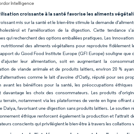
rdor Intelligence
ilisation croissante à la santé favorise les aliments végétal
roissant mis sur la santé et le bien-être stimule la demande d'aliment
holestérol et l'amélioration de la digestion. Cette tendance s'
nnes qui recherchent des options emballées pratiques. Les innovation
il nutritionnel des aliments végétaliens pour reproduire fidèlement 
rapport du Good Food Institute Europe (GFI Europe) souligne que d
 d'ajuster leur alimentation, soit en augmentant la consommati
on de viande animale et de produits laitiers, environ 20 % ayant 
'alternatives comme le lait d'avoine d'Oatly, réputé pour ses pr
 avant les bénéfices pour la santé, les préoccupations éthiques l
nt davantage les choix des consommateurs. Les produits d'origine
 terrain, notamment via les plateformes de vente en ligne offrant a
Daiya, favorisant une digestion sans produits laitiers. Le soutien rég
ionnement éthique renforcent également la production et l'attrait d
urs conscients qui privilégient le bien-être à travers les collations