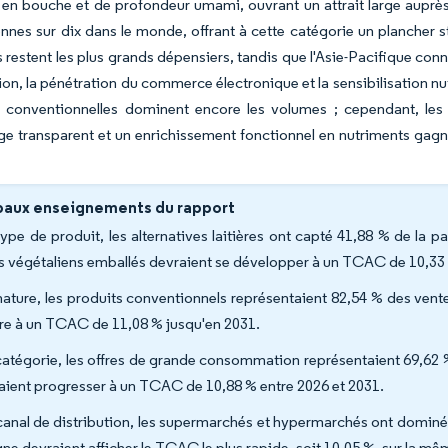
 en bouche et de profondeur umami, ouvrant un attrait large aupr
nnes sur dix dans le monde, offrant à cette catégorie un plancher 
 restent les plus grands dépensiers, tandis que l'Asie-Pacifique conn
tion, la pénétration du commerce électronique et la sensibilisation nut
s conventionnelles dominent encore les volumes ; cependant, les 
ge transparent et un enrichissement fonctionnel en nutriments gagn
paux enseignements du rapport
type de produit, les alternatives laitières ont capté 41,88 % de la pa
s végétaliens emballés devraient se développer à un TCAC de 10,33 
nature, les produits conventionnels représentaient 82,54 % des vent
tre à un TCAC de 11,08 % jusqu'en 2031.
catégorie, les offres de grande consommation représentaient 69,62 
aient progresser à un TCAC de 10,88 % entre 2026 et 2031.
canal de distribution, les supermarchés et hypermarchés ont dominé
igne devraient afficher le TCAC le plus rapide, soit 10,05 %, sur la m