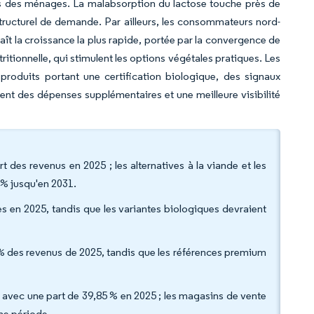
ès des ménages. La malabsorption du lactose touche près de
structurel de demande. Par ailleurs, les consommateurs nord-
aît la croissance la plus rapide, portée par la convergence de
ritionnelle, qui stimulent les options végétales pratiques. Les
produits portant une certification biologique, des signaux
ent des dépenses supplémentaires et une meilleure visibilité
rt des revenus en 2025 ; les alternatives à la viande et les
% jusqu'en 2031.
es en 2025, tandis que les variantes biologiques devraient
% des revenus de 2025, tandis que les références premium
 avec une part de 39,85 % en 2025 ; les magasins de vente
ême période.