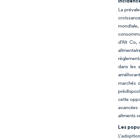
Incidence
La prévale
croissanc
mondiale,
consommati
d'Alt Co, 
alimentair
réglementa
dans les 
améliorant
marchés d'
prédisposi
cette oppo
avancées 
aliments v
Les popu
L'adoptio