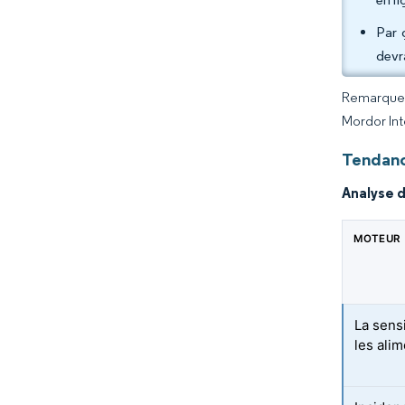
Par 
devra
Remarque :
Mordor Int
Tendanc
Analyse 
MOTEUR
La sensi
les ali