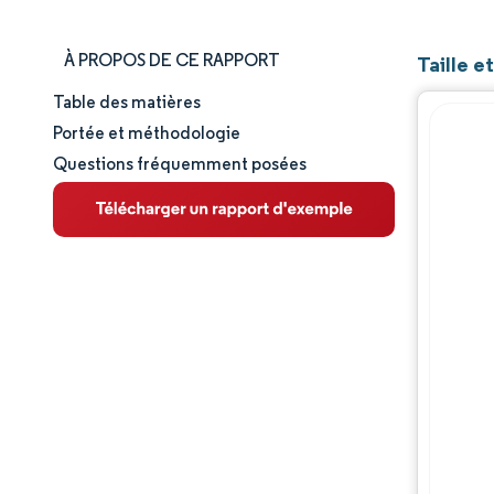
À PROPOS DE CE RAPPORT
Taille e
Table des matières
Taille et part de marché
Portée et méthodologie
Questions fréquemment posées
Analyse du marché
Tendances et perspectives
Analyse des segments
Analyse géographique
Paysage réglementaire
Analyse de la chaîne de valeur
Paysage concurrentiel