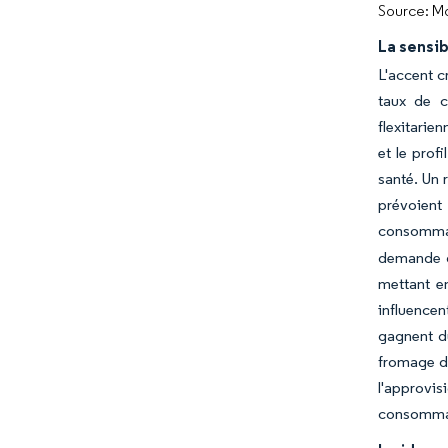
Source: Mo
La sensib
L'accent c
taux de c
flexitarie
et le prof
santé. Un 
prévoient
consommati
demande d
mettant en
influence
gagnent du
fromage de 
l'approvis
consommate