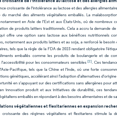
 croissante de l'intolérance au lactose et des allergies ali
nce croissante de l'intolérance au lactose et des allergies alimentaire
e du marché des aliments végétaliens emballés. La malabsorption 
 notamment en Asie de l'Est et aux États-Unis, où de nombreux co
on de produits laitiers traditionnels. Cela a accru la demande de sub
qui offre une option sans lactose aux bénéfices nutritionnels comp
es, notamment aux produits laitiers et au soja, a renforcé le beso
ires, tels que la règle de la FDA de 2023 rendant obligatoire l'éti
aliments emballés comme les produits de boulangerie et de confis
[2]
 l'accessibilité pour les consommateurs sensibles
. Ces tendance
Asie-Pacifique, tels que la Chine et l'Inde, où une forte consomma
tions génétiques, accélérant ainsi l'adoption d'alternatives d'origin
rtunité en s'appuyant sur des certifications sans allergènes pour 
en innovation produit et aux initiatives de durabilité, ces tend
égétaliens emballés en répondant à des besoins alimentaires et de san
lations végétaliennes et flexitariennes en expansion reche
n croissante des régimes végétaliens et flexitariens stimule la