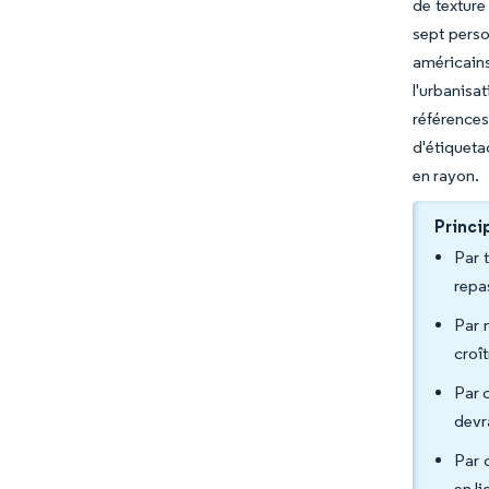
de texture
sept perso
américains
l'urbanisa
référence
d'étiqueta
en rayon.
Princi
Par 
repa
Par 
croî
Par 
devr
Par 
en l