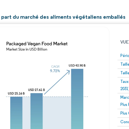
t part du marché des aliments végétaliens emballés
VUE
Péri
Tail
Tail
Taux
2031
Marc
Image © Mordor Intelligence. La réutilisation nécessite un
Plus
Plus
Conc