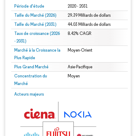
Période d'étude
2020 - 2031
Taille du Marché (2026)
29.39 Milliards de dollars
Taille du Marché (2031)
44.03 Milliards de dollars
Taux de croissance (2026
8.42% CAGR
- 2031)
Marché à la Croissance la
Moyen-Orient
Plus Rapide
Plus Grand Marché
Asie-Pacifique
Concentration du
Moyen
Marché
Image © Mordor Intelligence. La réutilisation nécessite une attribution sous CC 
Acteurs majeurs