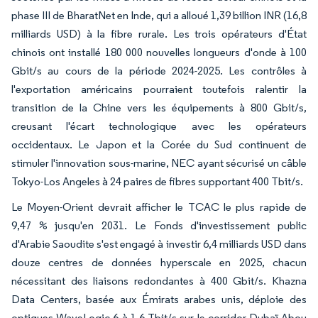
phase III de BharatNet en Inde, qui a alloué 1,39 billion INR (16,8
milliards USD) à la fibre rurale. Les trois opérateurs d'État
chinois ont installé 180 000 nouvelles longueurs d'onde à 100
Gbit/s au cours de la période 2024-2025. Les contrôles à
l'exportation américains pourraient toutefois ralentir la
transition de la Chine vers les équipements à 800 Gbit/s,
creusant l'écart technologique avec les opérateurs
occidentaux. Le Japon et la Corée du Sud continuent de
stimuler l'innovation sous-marine, NEC ayant sécurisé un câble
Tokyo-Los Angeles à 24 paires de fibres supportant 400 Tbit/s.
Le Moyen-Orient devrait afficher le TCAC le plus rapide de
9,47 % jusqu'en 2031. Le Fonds d'investissement public
d'Arabie Saoudite s'est engagé à investir 6,4 milliards USD dans
douze centres de données hyperscale en 2025, chacun
nécessitant des liaisons redondantes à 400 Gbit/s. Khazna
Data Centers, basée aux Émirats arabes unis, déploie des
optiques WaveLogic 6 à 1,6 Tbit/s sur le corridor Dubaï-Abou