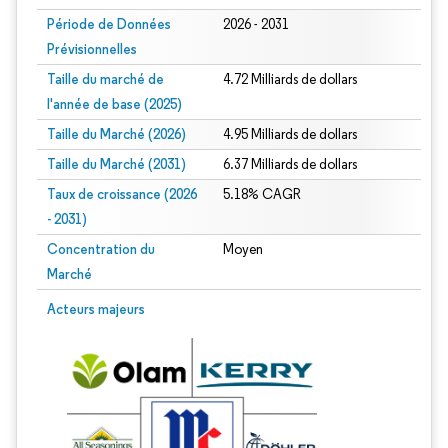
Période de Données
2026 - 2031
Prévisionnelles
Taille du marché de
4.72 Milliards de dollars
l'année de base (2025)
Taille du Marché (2026)
4.95 Milliards de dollars
Taille du Marché (2031)
6.37 Milliards de dollars
Taux de croissance (2026
5.18% CAGR
- 2031)
Concentration du
Moyen
Marché
Image © Mordor Intelligence. La réutilisation nécessite une attribution sous CC 
Acteurs majeurs