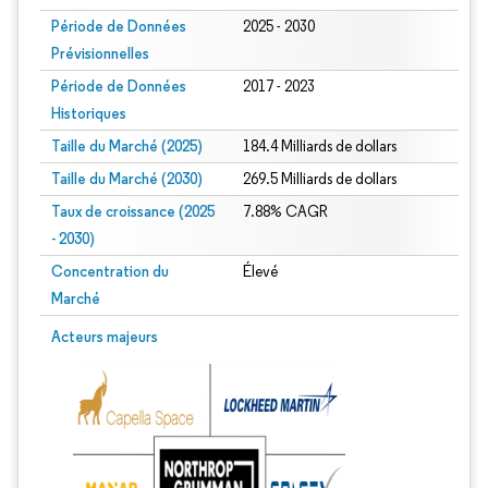
Période de Données
2025 - 2030
Prévisionnelles
Période de Données
2017 - 2023
Historiques
Taille du Marché (2025)
184.4 Milliards de dollars
Taille du Marché (2030)
269.5 Milliards de dollars
Taux de croissance (2025
7.88% CAGR
- 2030)
Concentration du
Élevé
Marché
Image © Mordor Intelligence. La réutilisation nécessite une attribution sous CC 
Acteurs majeurs