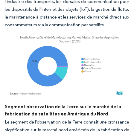
l'industrie des transports, les dorsales de communication pour
les dispositifs de l'Internet des objets (IoT), la gestion de flotte,
la maintenance à distance et les services de marché direct aux
consommateurs via la communication par satellite.
Image © Mordor Intelligence. La réutilisation nécessite une attribution sous CC BY 4.
Segment observation de la Terre sur le marché de la
fabrication de satellites en Amérique du Nord
Le segment de l'observation de la Terre connaît une croissance
significative sur le marché nord-américain de la fabrication de