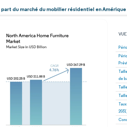
t part du marché du mobilier résidentiel en Amériqu
VUE
Péri
Péri
Prév
Tail
de b
Tail
Image © Mordor Intelligence. La réutilisation nécessite un
Tail
Taux
2031
Conc