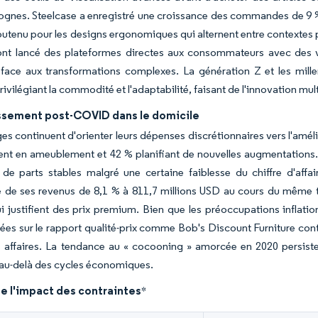
gognes. Steelcase a enregistré une croissance des commandes de 9 % 
soutenu pour les designs ergonomiques qui alternent entre context
 ont lancé des plateformes directes aux consommateurs avec des v
 face aux transformations complexes. La génération Z et les mill
privilégiant la commodité et l'adaptabilité, faisant de l'innovation mu
issement post-COVID dans le domicile
s continuent d'orienter leurs dépenses discrétionnaires vers l'amé
nt en ameublement et 42 % planifiant de nouvelles augmentations. 
de parts stables malgré une certaine faiblesse du chiffre d'affa
 de ses revenus de 8,1 % à 811,7 millions USD au cours du même tr
i justifient des prix premium. Bien que les préoccupations inflati
ées sur le rapport qualité-prix comme Bob's Discount Furniture cont
 affaires. La tendance au « cocooning » amorcée en 2020 persiste
au-delà des cycles économiques.
e l'impact des contraintes
*