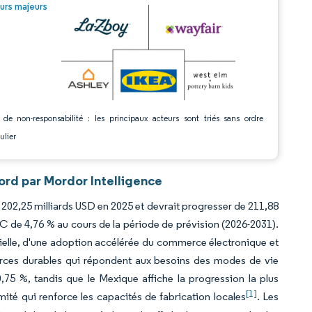
© Mordor Intelligence. La réutilisation nécessite une attribution sous CC BY 4.0.
urs majeurs
 de non-responsabilité : les principaux acteurs sont triés sans ordre
ulier
ord par Mordor Intelligence
à 202,25 milliards USD en 2025 et devrait progresser de 211,88
AC de 4,76 % au cours de la période de prévision (2026-2031).
tielle, d'une adoption accélérée du commerce électronique et
ources durables qui répondent aux besoins des modes de vie
75 %, tandis que le Mexique affiche la progression la plus
[1]
té qui renforce les capacités de fabrication locales
. Les