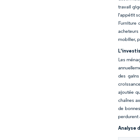
travail gi
l'appétit 
Furniture
acheteurs
mobilier, 
L'invest
Les ménage
annuelleme
des gains 
croissance
ajoutée qu
chaînes ax
de bonnes
perdurent 
Analyse d