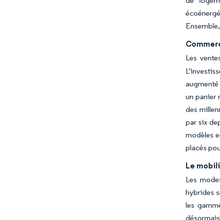
de logeme
écoénergét
Ensemble, 
Commerce
Les ventes
L'investis
augmenté l
un panier
des millen
par six de
modèles en
placés pou
Le mobili
Les modes
hybrides s
les gamme
désormais 