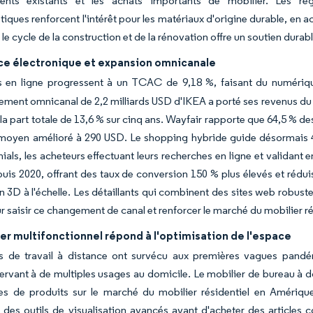
nts existants et les achats importants de mobilier. Les rég
iques renforcent l'intérêt pour les matériaux d'origine durable, e
le cycle de la construction et de la rénovation offre un soutien dura
 électronique et expansion omnicanale
 en ligne progressent à un TCAC de 9,18 %, faisant du numérique 
sement omnicanal de 2,2 milliards USD d'IKEA a porté ses revenus du
a part totale de 13,6 % sur cinq ans. Wayfair rapporte que 64,5 % 
 moyen amélioré à 290 USD. Le shopping hybride guide désormais 4
nials, les acheteurs effectuant leurs recherches en ligne et validant 
puis 2020, offrant des taux de conversion 150 % plus élevés et réduis
 3D à l'échelle. Les détaillants qui combinent des sites web robust
r saisir ce changement de canal et renforcer le marché du mobilier r
er multifonctionnel répond à l'optimisation de l'espace
 de travail à distance ont survécu aux premières vagues pand
ervant à de multiples usages au domicile. Le mobilier de bureau à d
s de produits sur le marché du mobilier résidentiel en Améri
des outils de visualisation avancés avant d'acheter des articles c