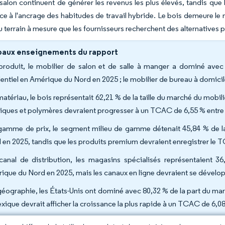
salon continuent de générer les revenus les plus élevés, tandis que 
ce à l'ancrage des habitudes de travail hybride. Le bois demeure le 
 terrain à mesure que les fournisseurs recherchent des alternatives 
paux enseignements du rapport
produit, le mobilier de salon et de salle à manger a dominé avec
dentiel en Amérique du Nord en 2025 ; le mobilier de bureau à domici
matériau, le bois représentait 62,21 % de la taille du marché du mobil
tiques et polymères devraient progresser à un TCAC de 6,55 % entre
gamme de prix, le segment milieu de gamme détenait 45,84 % de la 
 en 2025, tandis que les produits premium devraient enregistrer le T
canal de distribution, les magasins spécialisés représentaient 36
ique du Nord en 2025, mais les canaux en ligne devraient se dévelo
géographie, les États-Unis ont dominé avec 80,32 % de la part du ma
exique devrait afficher la croissance la plus rapide à un TCAC de 6,0