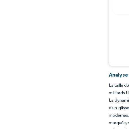
Acteurs majeurs
Opportunités et perspectives
Évolutions de l'industrie
Analyse
La taille 
milliards 
La dynamiq
d'un gliss
modernes. 
marquée, s