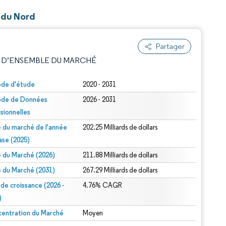
e du Nord
Partager
 D’ENSEMBLE DU MARCHÉ
ode d'étude
2020 - 2031
ode de Données
2026 - 2031
isionnelles
le du marché de l'année
202.25 Milliards de dollars
ase (2025)
le du Marché (2026)
211.88 Milliards de dollars
e attribution sous CC BY 4.0.
le du Marché (2031)
267.29 Milliards de dollars
 de croissance (2026 -
4.76% CAGR
)
entration du Marché
Moyen