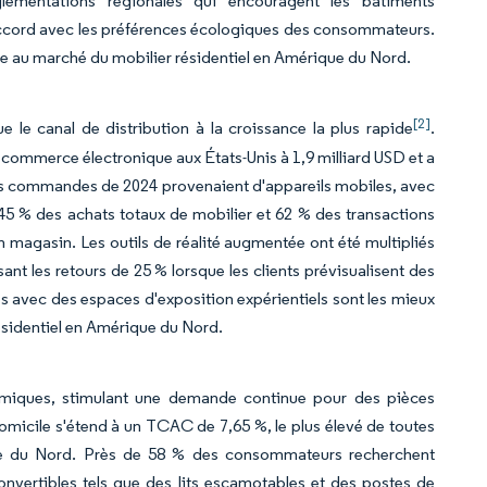
lementations régionales qui encouragent les bâtiments
n accord avec les préférences écologiques des consommateurs.
ble au marché du mobilier résidentiel en Amérique du Nord.
[2]
le canal de distribution à la croissance la plus rapide
.
 commerce électronique aux États-Unis à 1,9 milliard USD et a
des commandes de 2024 provenaient d'appareils mobiles, avec
5 % des achats totaux de mobilier et 62 % des transactions
en magasin. Les outils de réalité augmentée ont été multipliés
ant les retours de 25 % lorsque les clients prévisualisent des
es avec des espaces d'exposition expérientiels sont les mieux
ésidentiel en Amérique du Nord.
émiques, stimulant une demande continue pour des pièces
omicile s'étend à un TCAC de 7,65 %, le plus élevé de toutes
que du Nord. Près de 58 % des consommateurs recherchent
onvertibles tels que des lits escamotables et des postes de