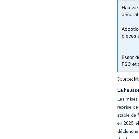
Hausse
décorat
Adoptio
pièces 
Essor d
FSC et 
Source: Mo
La hausse
Les mises 
reprise de
stable de 
en 2025, é
déclenche 