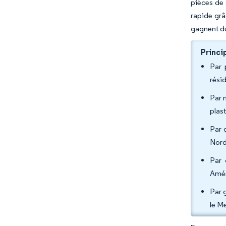
pièces de 
rapide grâ
gagnent du
Princi
Par 
rési
Par 
plas
Par 
Nord
Par 
Amér
Par 
le M