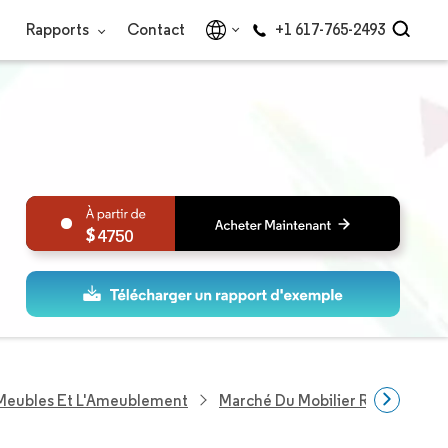
Rapports
Contact
+1 617-765-2493
4750
 Meubles Et L'Ameublement
Marché Du Mobilier Résidentiel