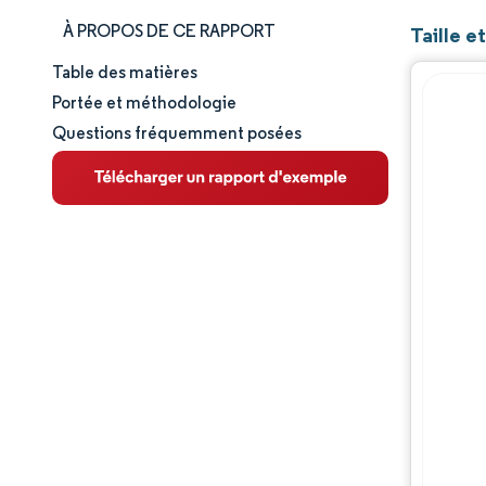
À PROPOS DE CE RAPPORT
Taille e
Table des matières
Taille et part de marché
Portée et méthodologie
Questions fréquemment posées
Analyse du marché
Tendances et perspectives
Analyse des segments
Analyse géographique
Paysage réglementaire
Analyse de la chaîne de valeur
Paysage concurrentiel