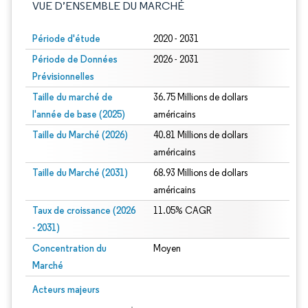
VUE D’ENSEMBLE DU MARCHÉ
Période d'étude
2020 - 2031
Période de Données
2026 - 2031
Prévisionnelles
Taille du marché de
36.75 Millions de dollars
l'année de base (2025)
américains
Taille du Marché (2026)
40.81 Millions de dollars
américains
Taille du Marché (2031)
68.93 Millions de dollars
américains
Taux de croissance (2026
11.05% CAGR
- 2031)
Concentration du
Moyen
Marché
Image © Mordor Intelligence. La réutilisation nécessite une attribution sous CC 
Acteurs majeurs