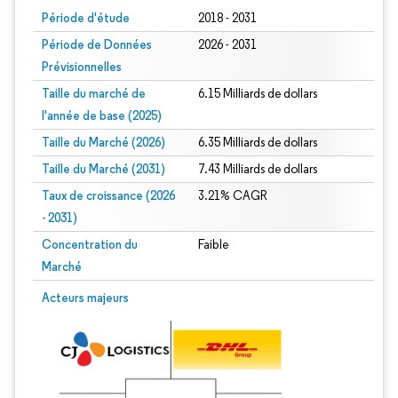
Période d'étude
2018 - 2031
Période de Données
2026 - 2031
Prévisionnelles
Taille du marché de
6.15 Milliards de dollars
l'année de base (2025)
Taille du Marché (2026)
6.35 Milliards de dollars
Taille du Marché (2031)
7.43 Milliards de dollars
Taux de croissance (2026
3.21% CAGR
- 2031)
Concentration du
Faible
Marché
Image © Mordor Intelligence. La réutilisation nécessite une attribution sous CC 
Acteurs majeurs