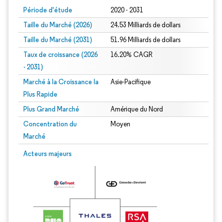
Période d'étude
2020 - 2031
Taille du Marché (2026)
24.53 Milliards de dollars
Taille du Marché (2031)
51.96 Milliards de dollars
Taux de croissance (2026
16.20% CAGR
- 2031)
Marché à la Croissance la
Asie-Pacifique
Plus Rapide
Plus Grand Marché
Amérique du Nord
Concentration du
Moyen
Marché
Image © Mordor Intelligence. La réutilisation nécessite une attribution sous CC 
Acteurs majeurs