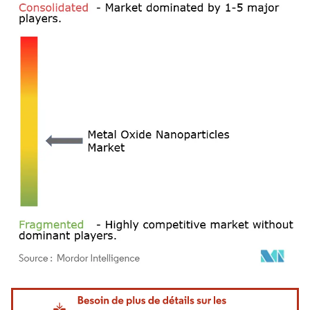
Image © Mordor Intelligence. La réutilisation nécessite une attribution sous CC BY 4.