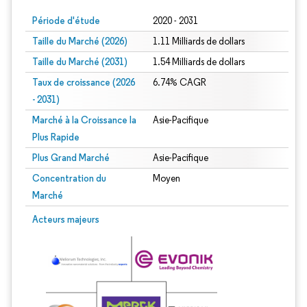
Période d'étude
2020 - 2031
Taille du Marché (2026)
1.11 Milliards de dollars
Taille du Marché (2031)
1.54 Milliards de dollars
Taux de croissance (2026
6.74% CAGR
- 2031)
Marché à la Croissance la
Asie-Pacifique
Plus Rapide
Plus Grand Marché
Asie-Pacifique
Concentration du
Moyen
Marché
Image © Mordor Intelligence. La réutilisation nécessite une attribution sous CC 
Acteurs majeurs