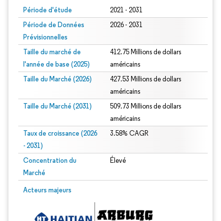
Période d'étude
2021 - 2031
Période de Données
2026 - 2031
Prévisionnelles
Taille du marché de
412.75 Millions de dollars
l'année de base (2025)
américains
Taille du Marché (2026)
427.53 Millions de dollars
américains
Taille du Marché (2031)
509.73 Millions de dollars
américains
Taux de croissance (2026
3.58% CAGR
- 2031)
Concentration du
Élevé
Marché
Image © Mordor Intelligence. La réutilisation nécessite une attribution sous CC 
Acteurs majeurs