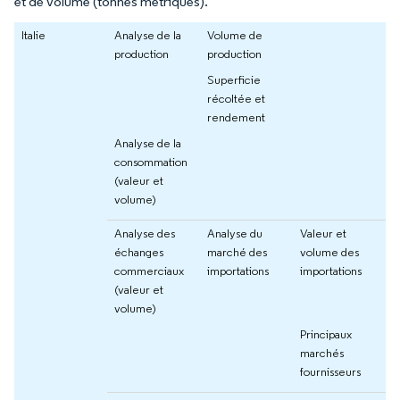
et de volume (tonnes métriques).
Italie
Analyse de la
Volume de
production
production
Superficie
récoltée et
rendement
Analyse de la
consommation
(valeur et
volume)
Analyse des
Analyse du
Valeur et
échanges
marché des
volume des
commerciaux
importations
importations
(valeur et
volume)
Principaux
marchés
fournisseurs