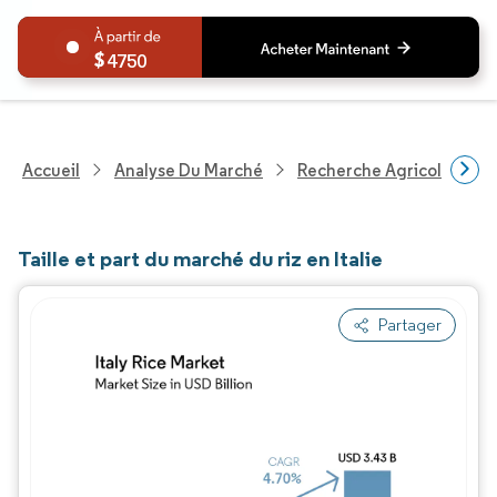
4750
Accueil
Analyse Du Marché
Recherche Agricole
R
Taille et part du marché du riz en Italie
Partager