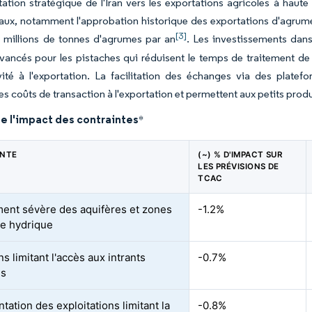
tation stratégique de l'Iran vers les exportations agricoles à haute
ux, notamment l'approbation historique des exportations d'agrume
[3]
0 millions de tonnes d'agrumes par an
. Les investissements dan
ancés pour les pistaches qui réduisent le temps de traitement de 4
ité à l'exportation. La facilitation des échanges via des platef
les coûts de transaction à l'exportation et permettent aux petits pro
e l'impact des contraintes
*
INTE
(~) % D'IMPACT SUR
LES PRÉVISIONS DE
TCAC
ent sévère des aquifères et zones
-1.2%
ite hydrique
s limitant l'accès aux intrants
-0.7%
es
ation des exploitations limitant la
-0.8%