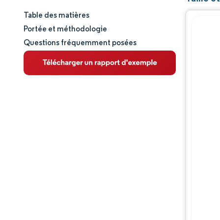
Table des matières
Taille et part de marché
Portée et méthodologie
Questions fréquemment posées
Analyse du marché
Tendances et perspectives
Analyse des segments
Analyse géographique
Paysage réglementaire
Analyse de la chaîne de valeur
Opportunités et perspectives
Évolutions de l'industrie