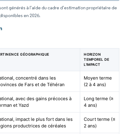
 sont générés à l’aide du cadre d’estimation propriétaire de
 disponibles en 2026.
n
ERTINENCE GÉOGRAPHIQUE
HORIZON
TEMPOREL DE
L'IMPACT
ational, concentré dans les
Moyen terme
rovinces de Fars et de Téhéran
(2 à 4 ans)
ational, avec des gains précoces à
Long terme (≥
erman et Yazd
4 ans)
tional, impact le plus fort dans les
Court terme (≤
égions productrices de céréales
2 ans)