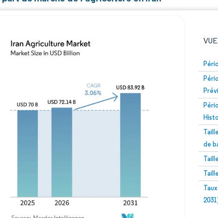
VUE
Péri
Péri
Prév
Péri
Hist
Tail
Image © Mordor Intelligence. La réutilisation nécessite un
de b
Tail
Tail
Taux
2031