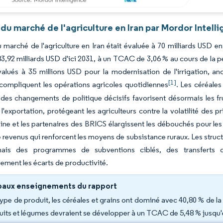
du marché de l'agriculture en Iran par Mordor Intell
du marché de l'agriculture en Iran était évaluée à 70 milliards USD 
83,92 milliards USD d'ici 2031, à un TCAC de 3,06 % au cours de la 
valués à 35 millions USD pour la modernisation de l'irrigation, a
[1]
compliquent les opérations agricoles quotidiennes
. Les céréales
 des changements de politique décisifs favorisent désormais les fru
 l'exportation, protégeant les agriculteurs contre la volatilité de
ine et les partenaires des BRICS élargissent les débouchés pour les 
 revenus qui renforcent les moyens de subsistance ruraux. Les struc
mais des programmes de subventions ciblés, des transferts d
ement les écarts de productivité.
paux enseignements du rapport
type de produit, les céréales et grains ont dominé avec 40,80 % de la 
fruits et légumes devraient se développer à un TCAC de 5,48 % jusqu'