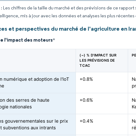
 Les chiffres de la taille du marché et des prévisions de ce rapport
elligence, mis à jour avec les données et analyses les plus récentes
es et perspectives du marché de l'agriculture en Ira
de l'impact des moteurs
*
(~) % D'IMPACT SUR
P
LES PRÉVISIONS DE
TCAC
on numérique et adoption de l'IoT
+0.8%
N
rme
p
on des serres de haute
+0.6%
N
ogie nationales
K
es gouvernementales sur le prix
+0.4%
Na
et subventions aux intrants
r