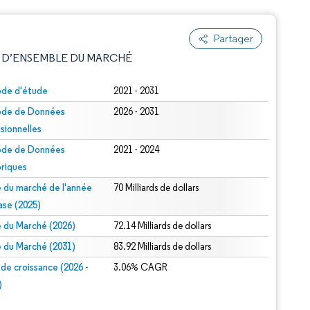
Partager
 D’ENSEMBLE DU MARCHÉ
ode d'étude
2021 - 2031
ode de Données
2026 - 2031
isionnelles
ode de Données
2021 - 2024
oriques
le du marché de l'année
70 Milliards de dollars
e attribution sous CC BY 4.0.
ase (2025)
le du Marché (2026)
72.14 Milliards de dollars
le du Marché (2031)
83.92 Milliards de dollars
 de croissance (2026 -
3.06% CAGR
)