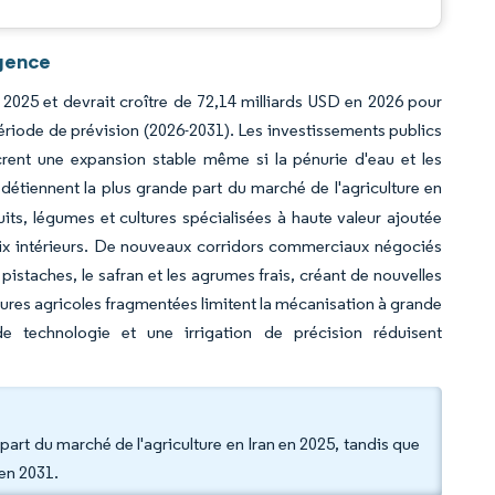
igence
en 2025 et devrait croître de 72,14 milliards USD en 2026 pour
période de prévision (2026-2031). Les investissements publics
ncrent une expansion stable même si la pénurie d'eau et les
 détiennent la plus grande part du marché de l'agriculture en
its, légumes et cultures spécialisées à haute valeur ajoutée
s prix intérieurs. De nouveaux corridors commerciaux négociés
pistaches, le safran et les agrumes frais, créant de nouvelles
tures agricoles fragmentées limitent la mécanisation à grande
e technologie et une irrigation de précision réduisent
part du marché de l'agriculture en Iran en 2025, tandis que
en 2031.