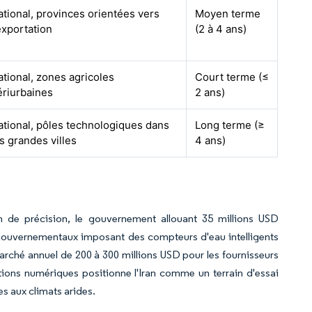
ational, provinces orientées vers
Moyen terme
exportation
(2 à 4 ans)
ational, zones agricoles
Court terme (≤
ériurbaines
2 ans)
ational, pôles technologiques dans
Long terme (≥
s grandes villes
4 ans)
on de précision, le gouvernement allouant 35 millions USD
 gouvernementaux imposant des compteurs d'eau intelligents
 marché annuel de 200 à 300 millions USD pour les fournisseurs
tions numériques positionne l'Iran comme un terrain d'essai
s aux climats arides.