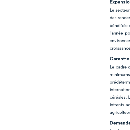
Expansio
Le secteur
des rendem
bénéficie 
l'année po
environnem
croissance 
Garanties
Le cadre d
minimums g
prédéterm
internatio
céréales. 
intrants a
agriculteu
Demande c