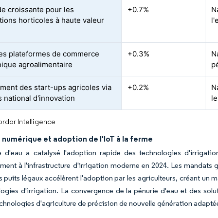
 croissante pour les
+0.7%
N
tions horticoles à haute valeur
l'
es plateformes de commerce
+0.3%
N
nique agroalimentaire
p
ment des start-ups agricoles via
+0.2%
N
s national d'innovation
le
rdor Intelligence
n numérique et adoption de l'IoT à la ferme
e d'eau a catalysé l'adoption rapide des technologies d'irrigati
ment à l'infrastructure d'irrigation moderne en 2024. Les mandats
es puits légaux accélèrent l'adoption par les agriculteurs, créant un
ogies d'irrigation. La convergence de la pénurie d'eau et des solu
echnologies d'agriculture de précision de nouvelle génération adaptée