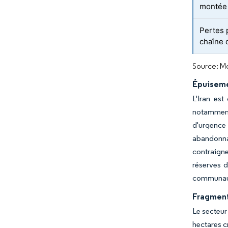
montée 
Pertes 
chaîne 
Source: Mo
Épuisemen
L'Iran es
notamment
d'urgence
abandonnan
contraign
réserves d
communaut
Fragment
Le secteur
hectares c