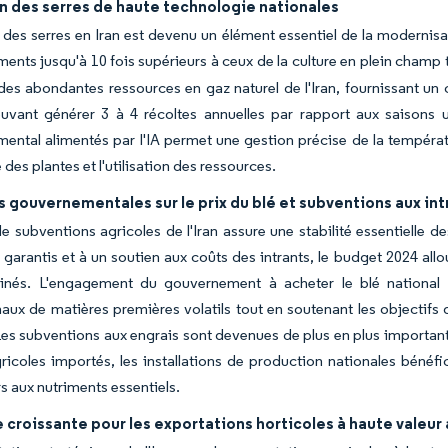
n des serres de haute technologie nationales
 des serres en Iran est devenu un élément essentiel de la modernisat
ents jusqu'à 10 fois supérieurs à ceux de la culture en plein champ t
des abondantes ressources en gaz naturel de l'Iran, fournissant u
uvant générer 3 à 4 récoltes annuelles par rapport aux saisons u
ental alimentés par l'IA permet une gestion précise de la températ
des plantes et l'utilisation des ressources.
 gouvernementales sur le prix du blé et subventions aux int
e subventions agricoles de l'Iran assure une stabilité essentielle 
arantis et à un soutien aux coûts des intrants, le budget 2024 allou
inés. L'engagement du gouvernement à acheter le blé national à
naux de matières premières volatils tout en soutenant les objectifs
Les subventions aux engrais sont devenues de plus en plus importante
gricoles importés, les installations de production nationales béné
rs aux nutriments essentiels.
roissante pour les exportations horticoles à haute valeur