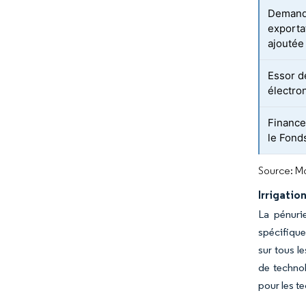
Demande
exporta
ajoutée
Essor d
électro
Finance
le Fond
Source: Mo
Irrigatio
La pénuri
spécifique
sur tous l
de technol
pour les t