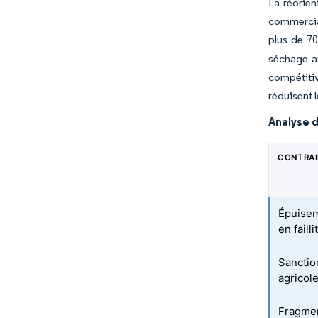
La réorien
commercia
plus de 7
séchage av
compétitiv
réduisent 
Analyse d
CONTRA
Épuisem
en faill
Sanction
agricol
Fragment