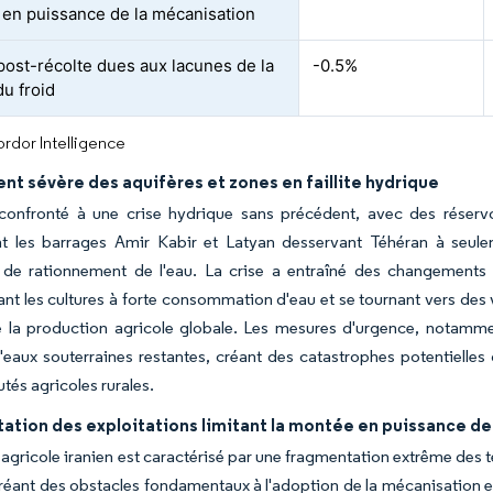
en puissance de la mécanisation
post-récolte dues aux lacunes de la
-0.5%
du froid
rdor Intelligence
t sévère des aquifères et zones en faillite hydrique
t confronté à une crise hydrique sans précédent, avec des réserv
 les barrages Amir Kabir et Latyan desservant Téhéran à seule
 de rationnement de l'eau. La crise a entraîné des changements 
t les cultures à forte consommation d'eau et se tournant vers des va
e la production agricole globale. Les mesures d'urgence, notamme
'eaux souterraines restantes, créant des catastrophes potentielles
és agricoles rurales.
ation des exploitations limitant la montée en puissance de
 agricole iranien est caractérisé par une fragmentation extrême des te
réant des obstacles fondamentaux à l'adoption de la mécanisation et