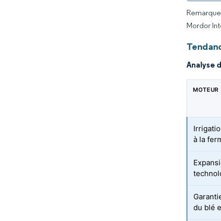
Remarque :
Mordor Int
Tendanc
Analyse 
MOTEUR
Irrigati
à la fe
Expansi
technol
Garanti
du blé 