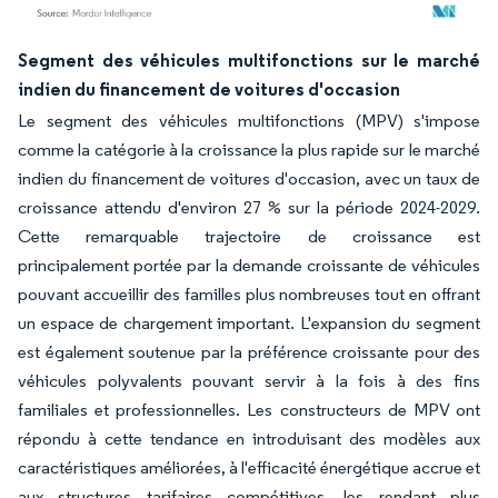
Image © Mordor Intelligence. La réutilisation nécessite une attribution sous CC BY 4.
Segment des véhicules multifonctions sur le marché
indien du financement de voitures d'occasion
Le segment des véhicules multifonctions (MPV) s'impose
comme la catégorie à la croissance la plus rapide sur le marché
indien du financement de voitures d'occasion, avec un taux de
croissance attendu d'environ 27 % sur la période 2024-2029.
Cette remarquable trajectoire de croissance est
principalement portée par la demande croissante de véhicules
pouvant accueillir des familles plus nombreuses tout en offrant
un espace de chargement important. L'expansion du segment
est également soutenue par la préférence croissante pour des
véhicules polyvalents pouvant servir à la fois à des fins
familiales et professionnelles. Les constructeurs de MPV ont
répondu à cette tendance en introduisant des modèles aux
caractéristiques améliorées, à l'efficacité énergétique accrue et
aux structures tarifaires compétitives, les rendant plus