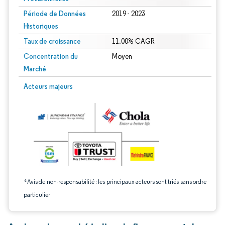
Période de Données
2019 - 2023
Historiques
Taux de croissance
11.00% CAGR
Concentration du
Moyen
Marché
Image © Mordor Intelligence. La réutilisation nécessite une attribution sous CC 
Acteurs majeurs
*Avis de non-responsabilité : les principaux acteurs sont triés sans ordre
particulier