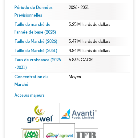
Période de Données
2026 - 2031
Prévisionnelles
Taille du marché de
3.25 Milliards de dollars
l'année de base (2025)
Taille du Marché (2026)
3.47 Milliards de dollars
Taille du Marché (2031)
4.84 Milliards de dollars
Taux de croissance (2026
6.83% CAGR
- 2031)
Concentration du
Moyen
Marché
Image © Mordor Intelligence. La réutilisation nécessite une attribution sous CC 
Acteurs majeurs