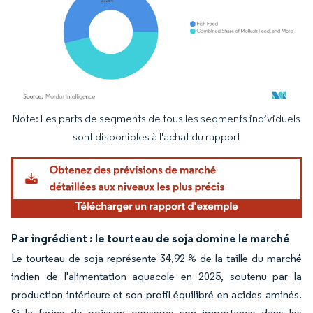
Note: Les parts de segments de tous les segments individuels
Image © Mordor Intelligence. La réutilisation nécessite une attribution sous CC BY 4.
sont disponibles à l'achat du rapport
Par ingrédient : le tourteau de soja domine le marché
Le tourteau de soja représente 34,92 % de la taille du marché
indien de l'alimentation aquacole en 2025, soutenu par la
production intérieure et son profil équilibré en acides aminés.
Si la farine de poisson conserve son importance dans les