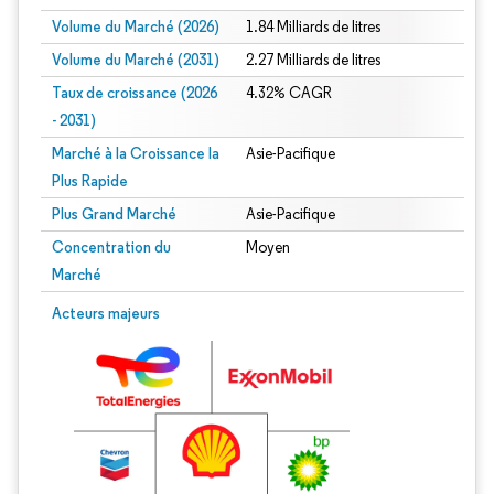
Volume du Marché (2026)
1.84 Milliards de litres
Volume du Marché (2031)
2.27 Milliards de litres
Taux de croissance (2026
4.32% CAGR
- 2031)
Marché à la Croissance la
Asie-Pacifique
Plus Rapide
Plus Grand Marché
Asie-Pacifique
Concentration du
Moyen
Marché
Image © Mordor Intelligence. La réutilisation nécessite une attribution sous CC 
Acteurs majeurs