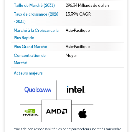
Taille du Marché (2031)
296.34 Milliards de dollars
Taux de croissance (2026
15.39% CAGR
- 2031)
Marché à la Croissance la
Asie-Pacifique
Plus Rapide
Plus Grand Marché
Asie-Pacifique
Concentration du
Moyen
Marché
Image © Mordor Intelligence. La réutilisation nécessite une attribution sous CC 
Acteurs majeurs
*Avis de non-responsabilité : les principaux acteurs sont triés sans ordre