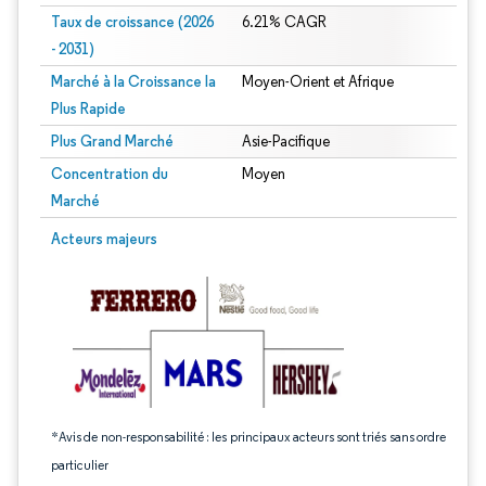
Taux de croissance (2026
6.21% CAGR
- 2031)
Marché à la Croissance la
Moyen-Orient et Afrique
Plus Rapide
Plus Grand Marché
Asie-Pacifique
Concentration du
Moyen
Marché
Image © Mordor Intelligence. La réutilisation nécessite une attribution sous CC 
Acteurs majeurs
*Avis de non-responsabilité : les principaux acteurs sont triés sans ordre
particulier