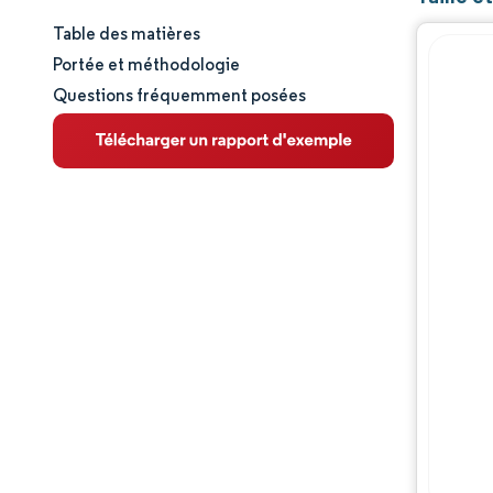
Table des matières
Taille et part de marché
Portée et méthodologie
Questions fréquemment posées
Analyse du marché
Tendances et perspectives
Analyse des segments
Analyse géographique
Paysage réglementaire
Paysage concurrentiel
Acteurs majeurs
Opportunités et perspectives