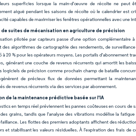
 leurs superficies lorsque la main-d'œuvre de récolte ne peut 
rement aiguë pendant les saisons de récolte où le calendrier est 
cité capables de maximiser les fenêtres opérationnelles avec une i
de suites de mécanisation en agriculture de précision
isation pilotée par capteurs passe d'une option complémentaire 
 des algorithmes de cartographie des rendements, de surveillance 
5 à 20 % pour les opérateurs moyens. Les portails d'abonnement tr
es, générant une couche de revenus récurrents qui amortit les bais
s logiciels de précision comme prochain champ de bataille concur
génèrent de précieux flux de données permettant la maintenance
és de revenus récurrents via des services par abonnement.
on de la maintenance prédictive basée sur l'IA
stics en temps réel préviennent les pannes coûteuses en cours de s
 des grains, tandis que l'analyse des vibrations modélise la fatig
éfaillance. Les flottes des premiers adoptants affichent des réducti
s et stabilisant les valeurs résiduelles. À l'expiration des frais de 