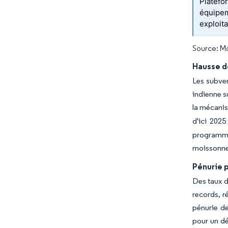
Platefo
équipem
exploit
Source: Mo
Hausse d
Les subven
indienne s
la mécanis
d'ici 2025
programmes
moissonne
Pénurie p
Des taux d
records, r
pénurie d
pour un dé