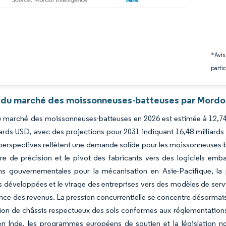
*Avis
partic
 du marché des moissonneuses-batteuses par Mordor
du marché des moissonneuses-batteuses en 2026 est estimée à 12,74 
iards USD, avec des projections pour 2031 indiquant 16,48 milliard
perspectives reflètent une demande solide pour les moissonneuses-b
ure de précision et le pivot des fabricants vers des logiciels em
ns gouvernementales pour la mécanisation en Asie-Pacifique, la 
développées et le virage des entreprises vers des modèles de servi
nce des revenus. La pression concurrentielle se concentre désormais s
ion de châssis respectueux des sols conformes aux réglementation
n Inde, les programmes européens de soutien et la législation nor