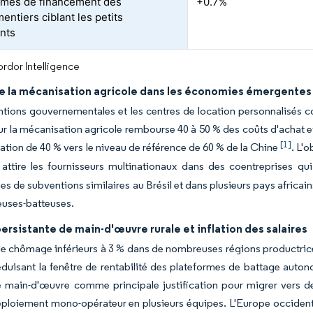
rmes de financement des
+0.7%
entiers ciblant les petits
ants
rdor Intelligence
e la mécanisation agricole dans les économies émergentes
tions gouvernementales et les centres de location personnalisés co
ur la mécanisation agricole rembourse 40 à 50 % des coûts d'achat et
[1]
ation de 40 % vers le niveau de référence de 60 % de la Chine
. L'
 attire les fournisseurs multinationaux dans des coentreprises q
 de subventions similaires au Brésil et dans plusieurs pays africains 
uses-batteuses.
ersistante de main-d'œuvre rurale et inflation des salaires
e chômage inférieurs à 3 % dans de nombreuses régions productrices
éduisant la fenêtre de rentabilité des plateformes de battage auto
e main-d'œuvre comme principale justification pour migrer vers 
ploiement mono-opérateur en plusieurs équipes. L'Europe occidentale 