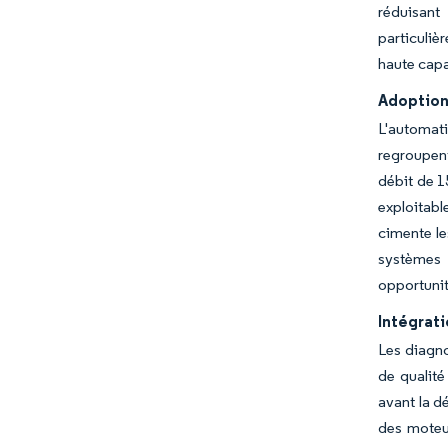
réduisant
particuliè
haute capa
Adoption 
L'automat
regroupent
débit de 1
exploitabl
cimente le
systèmes 
opportunit
Intégrati
Les diagno
de qualité
avant la d
des moteur