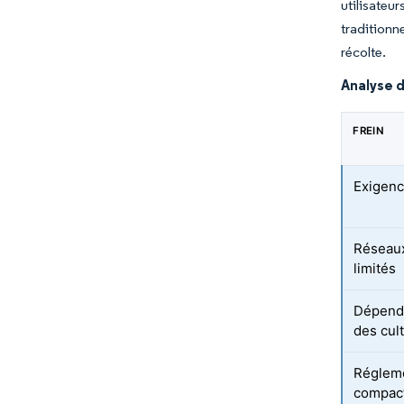
utilisateu
traditionn
récolte.
Analyse d
FREIN
Exigence
Réseaux
limités
Dépendan
des cul
Régleme
compact