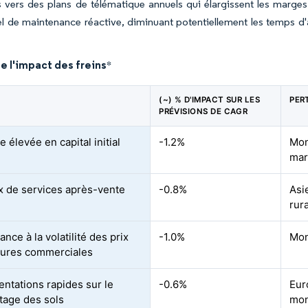
rs vers des plans de télématique annuels qui élargissent les marg
el de maintenance réactive, diminuant potentiellement les temps d
e l'impact des freins
*
(~) % D'IMPACT SUR LES
PER
PRÉVISIONS DE CAGR
 élevée en capital initial
-1.2%
Mon
mar
 de services après-vente
-0.8%
Asi
rur
ce à la volatilité des prix
-1.0%
Mon
tures commerciales
ntations rapides sur le
-0.6%
Eur
age des sols
mon