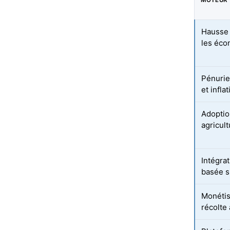
MOTEUR
Hausse 
les éc
Pénurie
et infla
Adoptio
agricul
Intégra
basée su
Monétis
récolte 