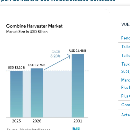
VUE
Péri
Tail
Tail
Taux
2031
Marc
Image © Mordor Intelligence. La réutilisation nécessite un
Plus
Plus
Conc
Image 
Acte