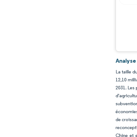
Évolutions de l'industrie
Analyse
La taille 
12,10 mill
2031. Les 
d'agricult
subventio
économies 
de croissa
reconcept
Chine et e