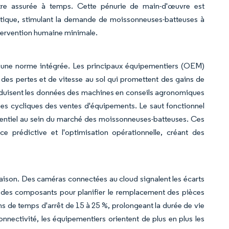
être assurée à temps. Cette pénurie de main-d'œuvre est
critique, stimulant la demande de moissonneuses-batteuses à
ntervention humaine minimale.
à une norme intégrée. Les principaux équipementiers (OEM)
des pertes et de vitesse au sol qui promettent des gains de
aduisent les données des machines en conseils agronomiques
ses cycliques des ventes d'équipements. Le saut fonctionnel
rentiel au sein du marché des moissonneuses-batteuses. Ces
 prédictive et l'optimisation opérationnelle, créant des
aison. Des caméras connectées au cloud signalent les écarts
ue des composants pour planifier le remplacement des pièces
ons de temps d'arrêt de 15 à 25 %, prolongeant la durée de vie
connectivité, les équipementiers orientent de plus en plus les