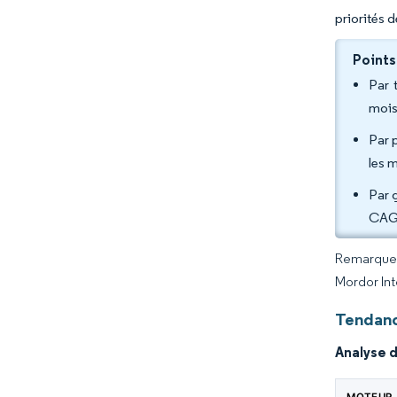
priorités 
Points
Par 
mois
Par 
les 
Par 
CAGR
Remarque :
Mordor Int
Tendanc
Analyse 