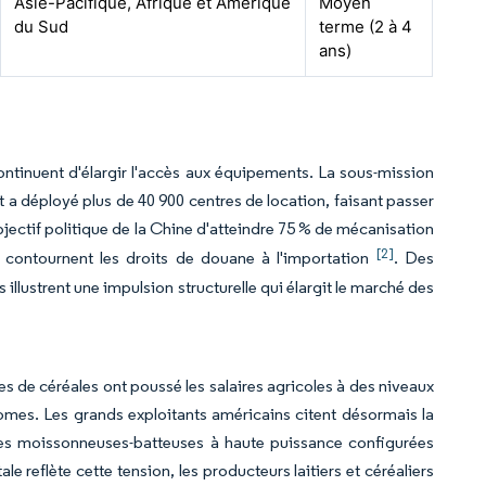
Asie-Pacifique, Afrique et Amérique
Moyen
du Sud
terme (2 à 4
ans)
ntinuent d'élargir l'accès aux équipements. La sous-mission
 a déployé plus de 40 900 centres de location, faisant passer
objectif politique de la Chine d'atteindre 75 % de mécanisation
[2]
ui contournent les droits de douane à l'importation
. Des
illustrent une impulsion structurelle qui élargit le marché des
 de céréales ont poussé les salaires agricoles à des niveaux
nomes. Les grands exploitants américains citent désormais la
des moissonneuses-batteuses à haute puissance configurées
reflète cette tension, les producteurs laitiers et céréaliers