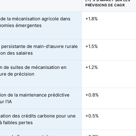
(~) % D'IMPACT SUR LES
PRÉVISIONS DE CAGR
de la mécanisation agricole dans
+1.8%
onomies émergentes
 persistante de main-d'œuvre rurale
+1.5%
tion des salaires
n de suites de mécanisation en
+1.2%
ture de précision
tion de la maintenance prédictive
+0.8%
r l'IA
ation des crédits carbone pour une
+0.5%
à faibles pertes