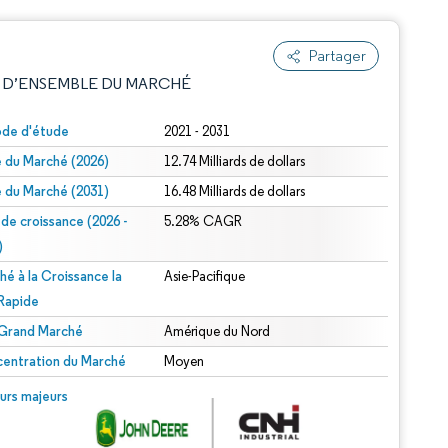
Partager
 D’ENSEMBLE DU MARCHÉ
ode d'étude
2021 - 2031
le du Marché (2026)
12.74 Milliards de dollars
le du Marché (2031)
16.48 Milliards de dollars
 de croissance (2026 -
5.28% CAGR
)
hé à la Croissance la
Asie-Pacifique
e attribution sous CC BY 4.0.
 Rapide
 Grand Marché
Amérique du Nord
entration du Marché
Moyen
© Mordor Intelligence. La réutilisation nécessite une attribution sous CC BY 4.0.
urs majeurs