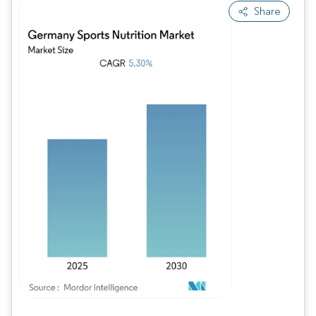
Share
Image © Mordor Intelligence. La réutilisation nécessite une attribution sous CC BY