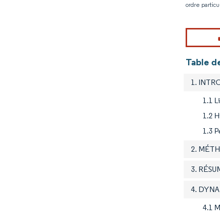
ordre particu
Table d
1. INT
1.1 L
1.2 H
1.3 P
2. MÉT
3. RÉSU
4. DYN
4.1 