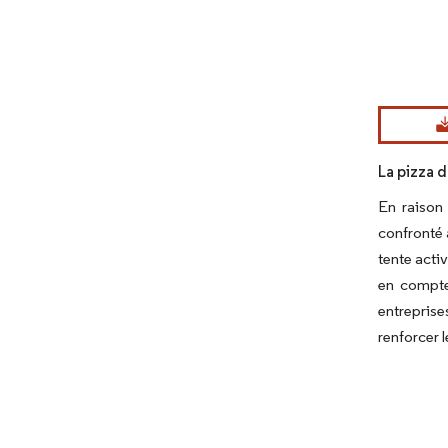
Image © Mord
La pizza 
En raison
confronté 
tente activ
en compte,
entreprise
renforcer l