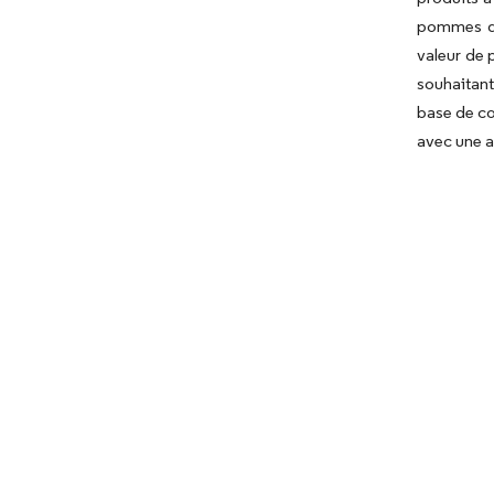
pommes de 
valeur de 
souhaitant
base de co
avec une a