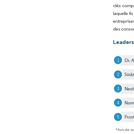
clés compr
laquelle il
entrepris
des consom
Leaders
Dr. 
Südz
Nest
Nom
Fros
*Avis de no