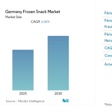
Péri
Péri
Prév
Péri
Hist
CAG
Conc
Acte
*Avis 
Image © Mordor Intelligence. La réutilisation nécessite une attribution sous CC BY 4.0