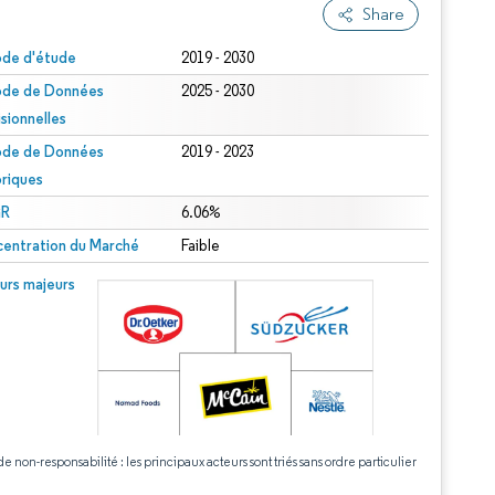
Share
ode d'étude
2019 - 2030
ode de Données
2025 - 2030
isionnelles
ode de Données
2019 - 2023
oriques
R
6.06%
entration du Marché
Faible
urs majeurs
de non-responsabilité : les principaux acteurs sont triés sans ordre particulier
.