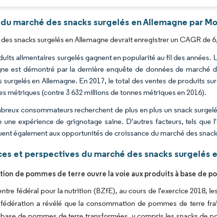
 du marché des snacks surgelés en Allemagne par Mo
des snacks surgelés en Allemagne devrait enregistrer un CAGR de 6,
duits alimentaires surgelés gagnent en popularité au fil des années. 
ne est démontré par la dernière enquête de données de marché du D
s surgelés en Allemagne. En 2017, le total des ventes de produits s
es métriques (contre 3 632 millions de tonnes métriques en 2016).
reux consommateurs recherchent de plus en plus un snack surgelé pr
 une expérience de grignotage saine. D'autres facteurs, tels que l
uent également aux opportunités de croissance du marché des snack
es et perspectives du marché des snacks surgelés 
tion de pommes de terre ouvre la voie aux produits à base de 
entre fédéral pour la nutrition (BZfE), au cours de l'exercice 2018
 la fédération a révélé que la consommation de pommes de terre f
 base de pommes de terre transformées, y compris les snacks de po