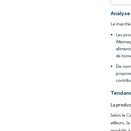
Analyse
Le marché 
Les pro
Allemag
aliment
de tonn
De nomb
propose
contrib
Tendanc
La produc
Selon le C
ailleurs,
produits à