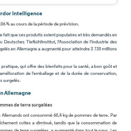
rdor Intelligence
06 % au cours de la période de prévision.
Le fait que ces produits soient populaires et très demandés en
eutsches Tiefkühlinstitut, l'Association de l'industrie des
urgelés en Allemagne a augmenté pour atteindre 3 730 millions
atique, qui offre des bienfaits pour la santé, a bon goût et
'amélioration de l'emballage et de la durée de conservation,
s surgelés.
en Allemagne
pommes de terre surgelées
, les Allemands ont consommé 60,4 kg de pommes de terre. Par
raîchement cuites a diminué, tandis que la consommation de
mmes de terre surgelées, a augmenté dans tout le pays. Les