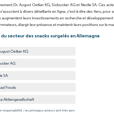
ennent Dr. August Oetker KG, Südzucker AG et Nestle SA. Ces acteur
s s'associent à divers détaillants en ligne, c'est-à-dire des tiers, p
es augmentent leurs investissements en recherche et développemen
mateurs, élargir leur présence et maintenir leurs positions sur le ma
 du secteur des snacks surgelés en Allemagne
August Oetker KG
ucker AG
le SA
ad Foods
ta Aktiengesellschaft
n-responsabilité : les principaux acteurs sont triés sans