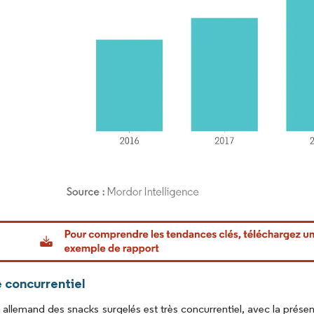
or Intelligence. La réutilisation nécessite une attribution sous CC BY 4.0.
 concurrentiel
allemand des snacks surgelés est très concurrentiel, avec la présen