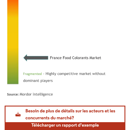
Image © Mordor Intelligence. La réutilisation nécessite une attribution sous CC BY 4.