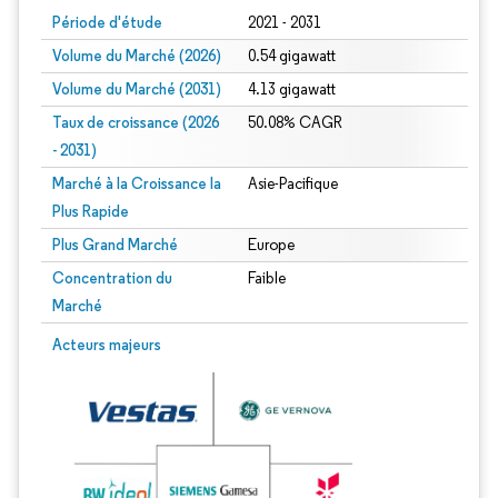
Période d'étude
2021 - 2031
Volume du Marché (2026)
0.54 gigawatt
Volume du Marché (2031)
4.13 gigawatt
Taux de croissance (2026
50.08% CAGR
- 2031)
Marché à la Croissance la
Asie-Pacifique
Plus Rapide
Plus Grand Marché
Europe
Concentration du
Faible
Marché
Image © Mordor Intelligence. La réutilisation nécessite une attribution sous CC 
Acteurs majeurs