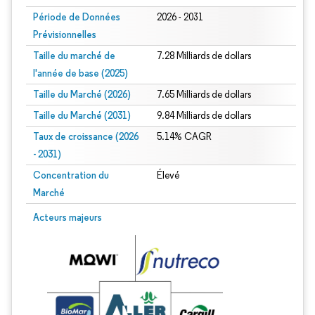
Période de Données
2026 - 2031
Prévisionnelles
Taille du marché de
7.28 Milliards de dollars
l'année de base (2025)
Taille du Marché (2026)
7.65 Milliards de dollars
Taille du Marché (2031)
9.84 Milliards de dollars
Taux de croissance (2026
5.14% CAGR
- 2031)
Concentration du
Élevé
Marché
Image © Mordor Intelligence. La réutilisation nécessite une attribution sous CC 
Acteurs majeurs