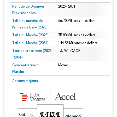
Période de Données
2026 - 2031
Prévisionnelles
Taille du marché de
66.70 Milliards de dollars
l'année de base (2025)
Taille du Marché (2026)
75.88 Milliards de dollars
Taille du Marché (2031)
144.55 Milliards de dollars
Taux de croissance (2026
13.76% CAGR
- 2031)
Concentration du
Moyen
Marché
Image © Mordor Intelligence. La réutilisation nécessite une attribution sous CC 
Acteurs majeurs