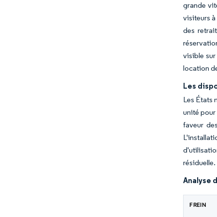
grande vit
visiteurs 
des retrai
réservatio
visible su
location d
Les dispo
Les États 
unité pour
faveur de
L'installa
d'utilisati
résiduelle.
Analyse d
FREIN