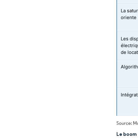
La satu
oriente 
Les dis
électri
de loca
Algorit
Intégra
Source: Mo
Le boom 