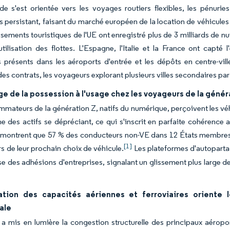
 s'est orientée vers les voyages routiers flexibles, les pénurie
es persistant, faisant du marché européen de la location de véhicules t
ssements touristiques de l'UE ont enregistré plus de 3 milliards de nu
utilisation des flottes. L'Espagne, l'Italie et la France ont capté
 présents dans les aéroports d'entrée et les dépôts en centre-vil
s contrats, les voyageurs explorant plusieurs villes secondaires pa
e de la possession à l'usage chez les voyageurs de la génér
mateurs de la génération Z, natifs du numérique, perçoivent les vé
des actifs se dépréciant, ce qui s'inscrit en parfaite cohérence 
montrent que 57 % des conducteurs non-VE dans 12 États membres de 
[1]
rs de leur prochain choix de véhicule.
Les plateformes d'autoparta
se des adhésions d'entreprises, signalant un glissement plus large d
ation des capacités aériennes et ferroviaires oriente 
ale
 a mis en lumière la congestion structurelle des principaux aéropo