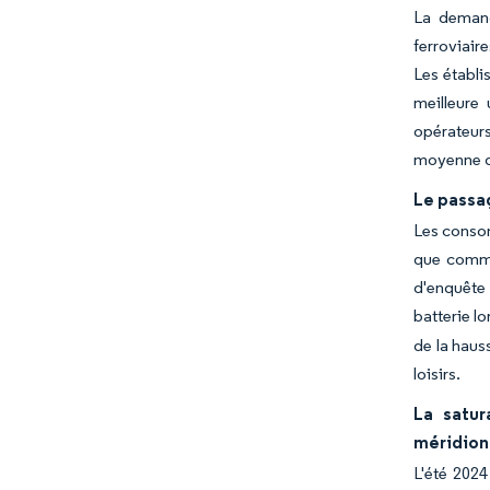
La demande
ferroviair
Les établi
meilleure 
opérateurs
moyenne de
Le passag
Les consom
que comme 
d'enquête 
batterie lo
de la haus
loisirs.
La satur
méridion
L'été 2024