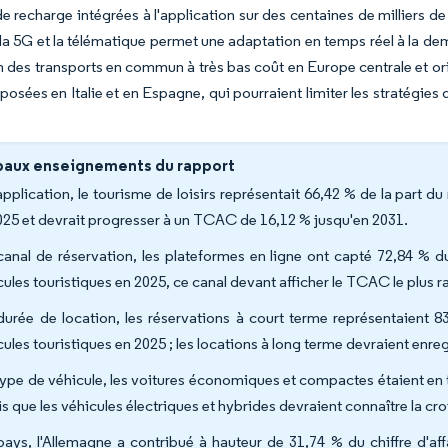
de recharge intégrées à l'application sur des centaines de milliers 
a la 5G et la télématique permet une adaptation en temps réel à la de
n des transports en commun à très bas coût en Europe centrale et orien
posées en Italie et en Espagne, qui pourraient limiter les stratégie
paux enseignements du rapport
application, le tourisme de loisirs représentait 66,42 % de la part d
025 et devrait progresser à un TCAC de 16,12 % jusqu'en 2031.
canal de réservation, les plateformes en ligne ont capté 72,84 % d
cules touristiques en 2025, ce canal devant afficher le TCAC le plus 
durée de location, les réservations à court terme représentaient 8
cules touristiques en 2025 ; les locations à long terme devraient enre
type de véhicule, les voitures économiques et compactes étaient en tê
is que les véhicules électriques et hybrides devraient connaître la c
pays, l'Allemagne a contribué à hauteur de 31,74 % du chiffre d'aff