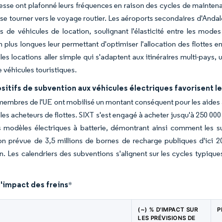
esse ont plafonné leurs fréquences en raison des cycles de maintenan
à se tourner vers le voyage routier. Les aéroports secondaires d'Andal
ts de véhicules de location, soulignant l'élasticité entre les mod
n plus longues leur permettant d'optimiser l'allocation des flottes e
r les locations aller simple qui s'adaptent aux itinéraires multi-pa
e véhicules touristiques.
sitifs de subvention aux véhicules électriques favorisent l
membres de l'UE ont mobilisé un montant conséquent pour les aides à
 les acheteurs de flottes. SIXT s'est engagé à acheter jusqu'à 250 000
s modèles électriques à batterie, démontrant ainsi comment les s
tion prévue de 3,5 millions de bornes de recharge publiques d'ici
on. Les calendriers des subventions s'alignent sur les cycles typiques 
'impact des freins
*
(~) % D'IMPACT SUR
P
LES PRÉVISIONS DE