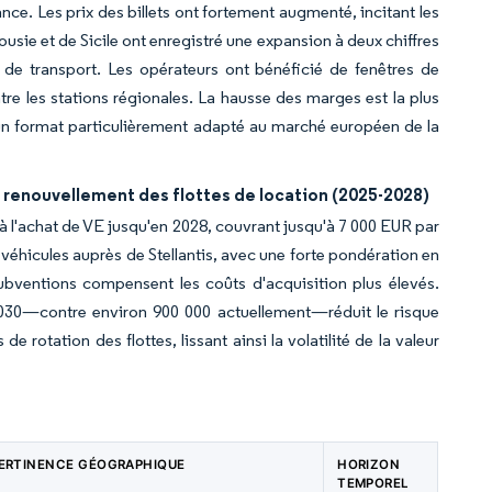
ce. Les prix des billets ont fortement augmenté, incitant les
ousie et de Sicile ont enregistré une expansion à deux chiffres
es de transport. Les opérateurs ont bénéficié de fenêtres de
ntre les stations régionales. La hausse des marges est la plus
ys, un format particulièrement adapté au marché européen de la
e renouvellement des flottes de location (2025-2028)
 l'achat de VE jusqu'en 2028, couvrant jusqu'à 7 000 EUR par
 véhicules auprès de Stellantis, avec une forte pondération en
ubventions compensent les coûts d'acquisition plus élevés.
 2030—contre environ 900 000 actuellement—réduit le risque
de rotation des flottes, lissant ainsi la volatilité de la valeur
ERTINENCE GÉOGRAPHIQUE
HORIZON
TEMPOREL