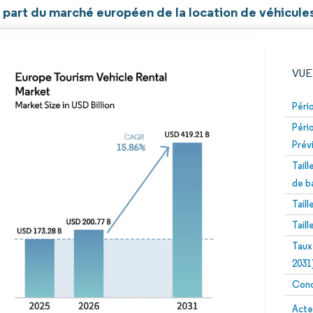
t part du marché européen de la location de véhicule
VUE
Péri
Péri
Prév
Tail
de b
Tail
Image © Mordor Intelligence. La réutilisation nécessite un
Tail
Taux
2031
Conc
Image 
Acte