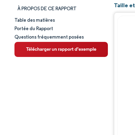
Taille e
À PROPOS DE CE RAPPORT
Table des matières
Taille et part de marché
Portée du Rapport
Questions fréquemment posées
Analyse du marché
Tendances et perspectives
Analyse des segments
Analyse géographique
Paysage concurrentiel
Acteurs majeurs
Évolutions de l'industrie