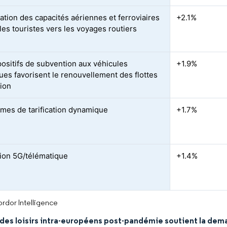
ration des capacités aériennes et ferroviaires
+2.1%
les touristes vers les voyages routiers
positifs de subvention aux véhicules
+1.9%
ques favorisent le renouvellement des flottes
tion
hmes de tarification dynamique
+1.7%
tion 5G/télématique
+1.4%
rdor Intelligence
des loisirs intra-européens post-pandémie soutient la dem