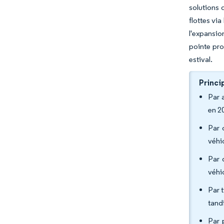
solutions 
flottes vi
l'expansio
pointe pro
estival.
Princi
Par 
en 2
Par 
véhi
Par 
véhi
Par 
tand
Par 