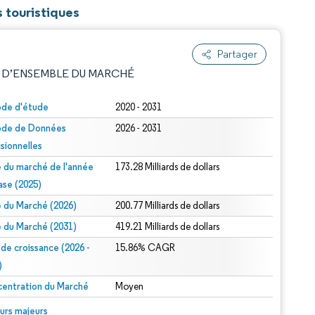
s touristiques
Partager
 D’ENSEMBLE DU MARCHÉ
ode d'étude
2020 - 2031
ode de Données
2026 - 2031
isionnelles
le du marché de l'année
173.28 Milliards de dollars
ase (2025)
le du Marché (2026)
200.77 Milliards de dollars
e attribution sous CC BY 4.0.
le du Marché (2031)
419.21 Milliards de dollars
 de croissance (2026 -
15.86% CAGR
)
entration du Marché
Moyen
© Mordor Intelligence. La réutilisation nécessite une attribution sous CC BY 4.0.
urs majeurs