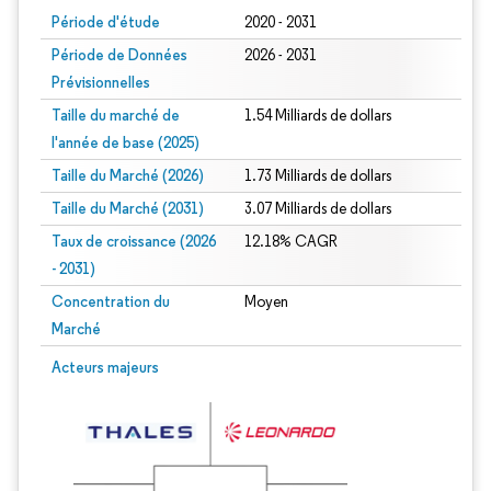
Période d'étude
2020 - 2031
Période de Données
2026 - 2031
Prévisionnelles
Taille du marché de
1.54 Milliards de dollars
l'année de base (2025)
Taille du Marché (2026)
1.73 Milliards de dollars
Taille du Marché (2031)
3.07 Milliards de dollars
Taux de croissance (2026
12.18% CAGR
- 2031)
Concentration du
Moyen
Marché
Image © Mordor Intelligence. La réutilisation nécessite une attribution sous CC 
Acteurs majeurs