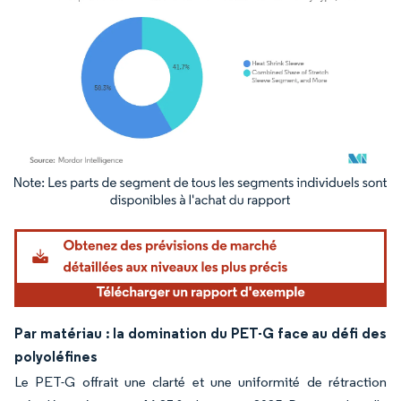
Image © Mordor Intelligence. La réutilisation nécessite une attribution sous CC BY 4.
Par matériau : la domination du PET-G face au défi des
polyoléfines
Le PET-G offrait une clarté et une uniformité de rétraction