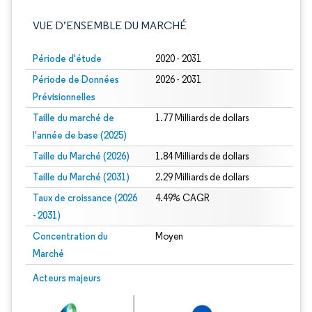
VUE D’ENSEMBLE DU MARCHÉ
Période d'étude
2020 - 2031
Période de Données
2026 - 2031
Prévisionnelles
Taille du marché de
1.77 Milliards de dollars
l'année de base (2025)
Taille du Marché (2026)
1.84 Milliards de dollars
Taille du Marché (2031)
2.29 Milliards de dollars
Taux de croissance (2026
4.49% CAGR
- 2031)
Concentration du
Moyen
Marché
Image © Mordor Intelligence. La réutilisation nécessite une attribution sous CC 
Acteurs majeurs