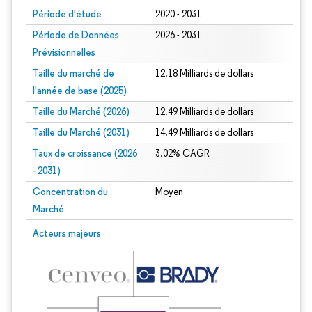
Période d'étude
2020 - 2031
Période de Données
2026 - 2031
Prévisionnelles
Taille du marché de
12.18 Milliards de dollars
l'année de base (2025)
Taille du Marché (2026)
12.49 Milliards de dollars
Taille du Marché (2031)
14.49 Milliards de dollars
Taux de croissance (2026
3.02% CAGR
- 2031)
Concentration du
Moyen
Marché
Image © Mordor Intelligence. La réutilisation nécessite une attribution sous CC 
Acteurs majeurs