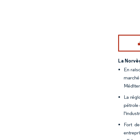
Image © Mord
La Norvèg
En rais
marché
Méditer
La régi
pétrole
l'indus
Fort de
entrepr