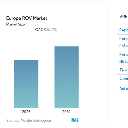
VUE
Péri
Péri
Prév
Péri
Hist
Taux
Image © Mordor Intelligence. La réutilisation nécessite un
Conc
Image 
Acte