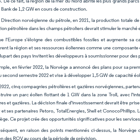
e. De ce fait, la région de la mer du Nord abrite les plus grands par
Bank de 1,2 GW en cours de construction.
a Direction norvégienne du pétrole, en 2021, la production totale de
ion pétrolière dans les champs pétroliers devrait stimuler le marché
ue l'Europe s'éloigne des combustibles fossiles et augmente sa ca
rent la région et ses ressources éoliennes comme une composante es
 plupart des pays invitent les développeurs à soumissionner pour des 
mple, en février 2022, la Norvège a annoncé des plans pour sa premi
u second semestre 2022 et vise à développer 1,5 GW de capacité éoli
 2022, cinq compagnies pétrolières et gazières norvégiennes, parte
ruire un parc éolien flottant de 1 GW dans la zone Troll, avec l'inten
res et gazières. La décision finale d'investissement devrait être pris
et ses partenaires Petoro, TotalEnergies, Shell et ConocoPhillips. Le
ège. Ce projet crée des opportunités significatives pour les service
séquent, en raison des points mentionnés ci-dessus, la Norvège de
n des ROV au cours de la période de prévision.