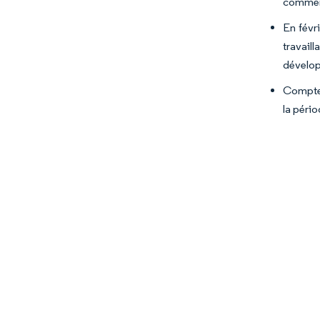
commenc
En févr
travai
dévelop
Compte 
la pério