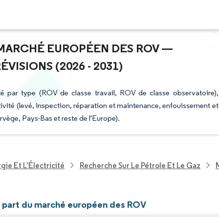
U MARCHÉ EUROPÉEN DES ROV —
ISIONS (2026 - 2031)
 par type (ROV de classe travail, ROV de classe observatoire),
ctivité (levé, inspection, réparation et maintenance, enfouissement et
vège, Pays-Bas et reste de l'Europe).
ie Et L'Électricité
Recherche Sur Le Pétrole Et Le Gaz
et part du marché européen des ROV