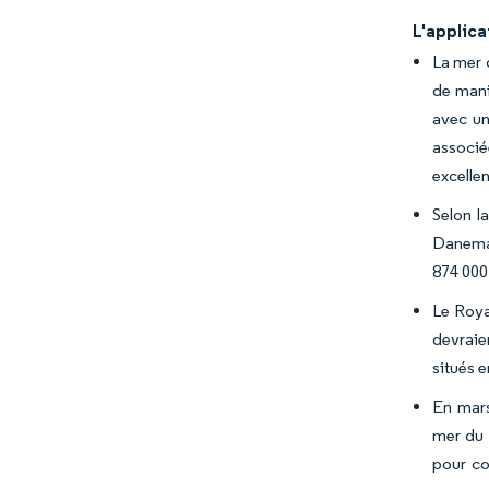
L'applica
La mer 
de mani
avec un
associé
excelle
Selon l
Danemark
874 000 
Le Roya
devraien
situés 
En mars
mer du 
pour co