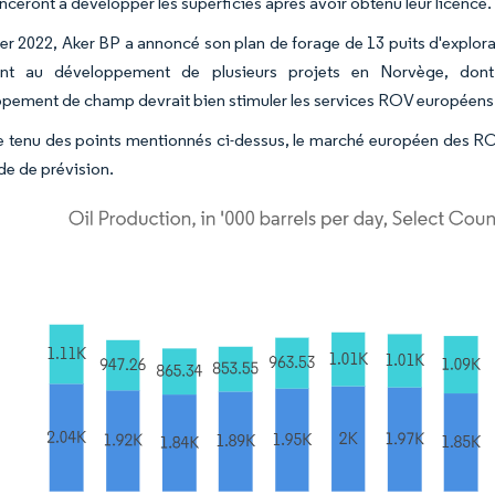
eront à développer les superficies après avoir obtenu leur licence.
ier 2022, Aker BP a annoncé son plan de forage de 13 puits d'explorat
llant au développement de plusieurs projets en Norvège, do
pement de champ devrait bien stimuler les services ROV européens 
tenu des points mentionnés ci-dessus, le marché européen des ROV 
de de prévision.