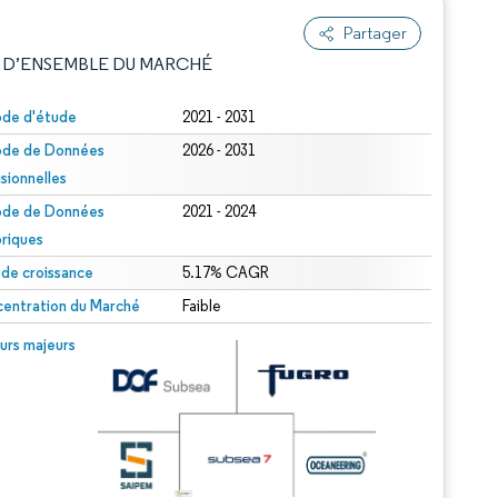
Partager
 D’ENSEMBLE DU MARCHÉ
ode d'étude
2021 - 2031
ode de Données
2026 - 2031
isionnelles
ode de Données
2021 - 2024
oriques
 de croissance
5.17% CAGR
e attribution sous CC BY 4.0.
entration du Marché
Faible
© Mordor Intelligence. La réutilisation nécessite une attribution sous CC BY 4.0.
urs majeurs