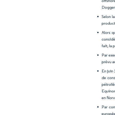
offshor
Dogger 
Selon l
product
Alors q
considè
fait, la
Par exe
prévu a
En juin
de const
pétroliè
Equinor 
en Norv
Par con
europée