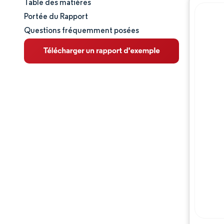
Table des matières
Taille et part de marché
Portée du Rapport
Questions fréquemment posées
Analyse du marché
Tendances et perspectives
Paysage concurrentiel
Acteurs majeurs
Évolutions de l'industrie