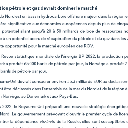
tion pétrole et gaz devrait dominer le marché
du Nord est un bassin hydrocarbure offshore majeur dans la région eu
ère significative aux économies européennes depuis plus de cinqu
 potentiel allant jusqu'à 20 à 30 milliards de boe de ressources 
e à un potentiel accru de récupération du pétrole et du gaz dans les 
nte opportunité pour le marché européen des ROV.
a Revue statistique mondiale de l'énergie BP 2022, la production p
 a produit 65 000 barils de pétrole par jour, la Norvège a produit 2 
barils de pétrole par jour.
ume-Uni devrait consacrer environ 15,3 milliards EUR au déclassem
t être déclassés dans l'ensemble de la mer du Nord et de la région à 
en Norvège, au Danemark et aux Pays-Bas.
 2022, le Royaume-Uni préparait une nouvelle stratégie énergétiqu
Nord. Le gouvernement prévoyait d'ouvrir le premier cycle de lice
ntrer la dépendance vis-à-vis de la Russie, elles sont susceptible