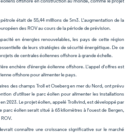
cs éoliens offshore en construction au monde, comme le projet
 pétrole était de 55,44 millions de Sm3. L'augmentation de la
 européen des ROV au cours de la période de prévision.
pacité en énergies renouvelables, les pays de cette région
sentielle de leurs stratégies de sécurité énergétique. De ce
projets de centrales éoliennes offshore à grande échelle.
ère enchère d'énergie éolienne offshore. L'appel d'offres est
enne offshore pour alimenter le pays.
naires des champs Troll et Oseberg en mer du Nord, ont prévu
tion d'utiliser le parc éolien pour alimenter les installations
e en 2023. Le projet éolien, appelé Trollvind, est développé par
 parc éolien serait situé à 65 kilomètres à l'ouest de Bergen,
s ROV.
vrait connaître une croissance significative sur le marché