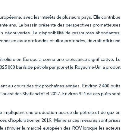
ropéenne, avec les intérêts de plusieurs pays. Elle contribue
ante ans. Le bassin présente des perspectives prometteuses
non découvertes. La disponibilité de ressources abondantes,
zones en eaux profondes et ultra-profondes, devrait offrir une
étrolière en Europe a connu une croissance significative. Le
025 000 barils de pétrole par jour et le Royaume-Uni a produit
ent au cours des dix prochaines années. Environ 2 400 puits
l'ouest des Shetland d'ici 2027. Environ 914 de ces puits sont
e impliquant une production accrue de pétrole et de gaz en
nces d'exploration en 2019. Même si ces mesures sont prises
s de stimuler le marché européen des ROV lorsque les acteurs