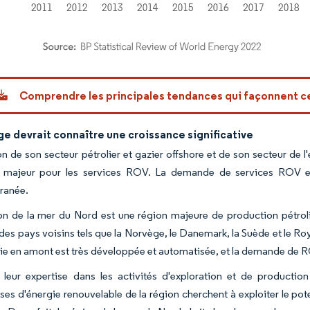
or Intelligence. La réutilisation nécessite une attribution sous CC BY 4.0.
Comprendre les principales tendances qui façonnent 
e devrait connaître une croissance significative
on de son secteur pétrolier et gazier offshore et de son secteur de 
 majeur pour les services ROV. La demande de services ROV es
ranée.
on de la mer du Nord est une région majeure de production pétrol
 des pays voisins tels que la Norvège, le Danemark, la Suède et le Ro
trie en amont est très développée et automatisée, et la demande de R
 leur expertise dans les activités d'exploration et de productio
ises d'énergie renouvelable de la région cherchent à exploiter le pot