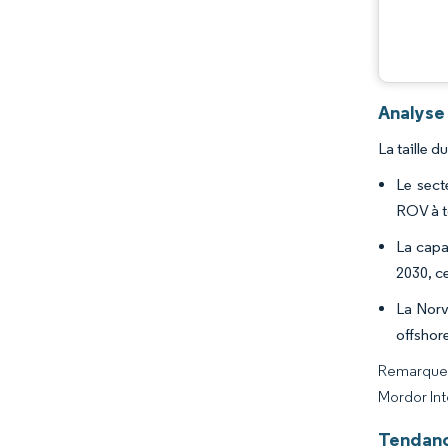
Analyse
La taille 
Le sect
ROV à to
La capa
2030, c
La Norv
offshore
Remarque :
Mordor Int
Tendanc