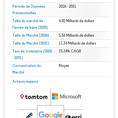
Période de Données
2026 - 2031
Prévisionnelles
Taille du marché de
4.82 Milliards de dollars
l'année de base (2025)
Taille du Marché (2026)
5.56 Milliards de dollars
Taille du Marché (2031)
11.34 Milliards de dollars
Taux de croissance (2026
15.34% CAGR
- 2031)
Concentration du
Moyen
Marché
Image © Mordor Intelligence. La réutilisation nécessite une attribution sous CC 
Acteurs majeurs