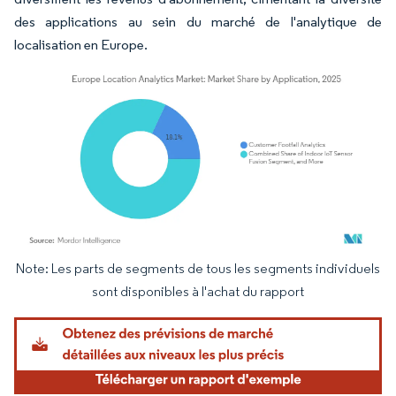
des applications au sein du marché de l'analytique de
localisation en Europe.
Note: Les parts de segments de tous les segments individuels
Image © Mordor Intelligence. La réutilisation nécessite une attribution sous CC BY 4.
sont disponibles à l'achat du rapport