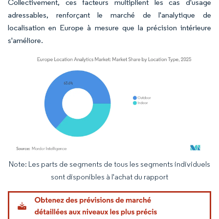
Collectivement, ces facteurs multiplient les cas d'usage
adressables, renforçant le marché de l'analytique de
localisation en Europe à mesure que la précision intérieure
s'améliore.
Note: Les parts de segments de tous les segments individuels
Image © Mordor Intelligence. La réutilisation nécessite une attribution sous CC BY 4.
sont disponibles à l'achat du rapport