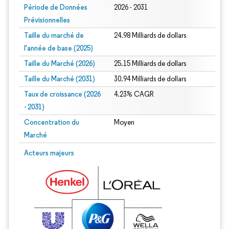
Période de Données
2026 - 2031
Prévisionnelles
Taille du marché de
24.98 Milliards de dollars
l'année de base (2025)
Taille du Marché (2026)
25.15 Milliards de dollars
Taille du Marché (2031)
30.94 Milliards de dollars
Taux de croissance (2026
4.23% CAGR
- 2031)
Concentration du
Moyen
Marché
Image © Mordor Intelligence. La réutilisation nécessite une attribution sous CC 
Acteurs majeurs