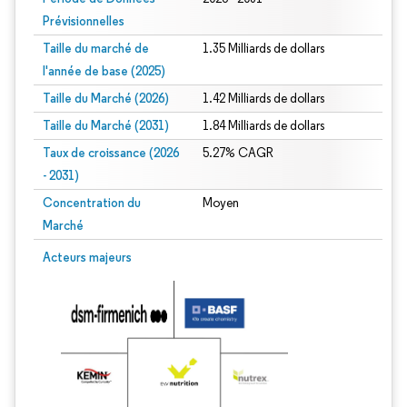
Prévisionnelles
Taille du marché de
1.35 Milliards de dollars
l'année de base (2025)
Taille du Marché (2026)
1.42 Milliards de dollars
Taille du Marché (2031)
1.84 Milliards de dollars
Taux de croissance (2026
5.27% CAGR
- 2031)
Concentration du
Moyen
Marché
Image © Mordor Intelligence. La réutilisation nécessite une attribution sous CC 
Acteurs majeurs