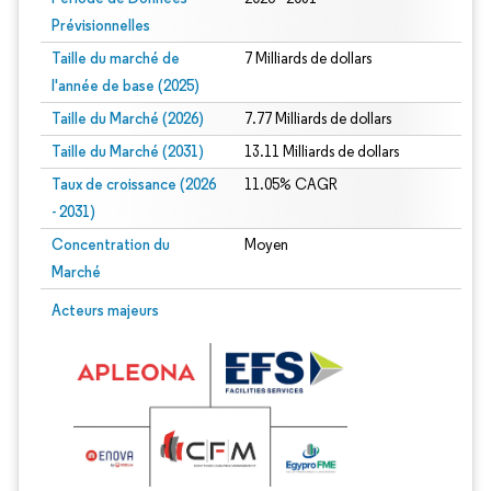
Prévisionnelles
Taille du marché de
7 Milliards de dollars
l'année de base (2025)
Taille du Marché (2026)
7.77 Milliards de dollars
Taille du Marché (2031)
13.11 Milliards de dollars
Taux de croissance (2026
11.05% CAGR
- 2031)
Concentration du
Moyen
Marché
Image © Mordor Intelligence. La réutilisation nécessite une attribution sous CC 
Acteurs majeurs