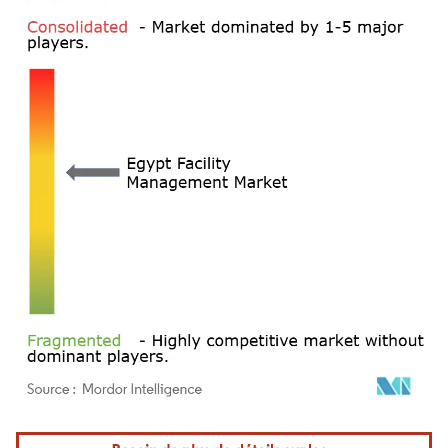
Image © Mordor Intelligence. La réutilisation nécessite une attribution sous CC BY 4.