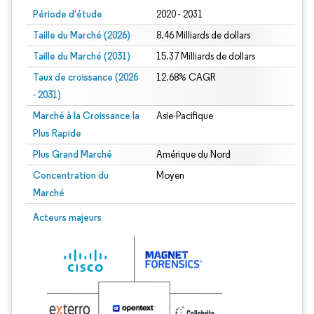
Période d'étude
2020 - 2031
Taille du Marché (2026)
8.46 Milliards de dollars
Taille du Marché (2031)
15.37 Milliards de dollars
Taux de croissance (2026
12.68% CAGR
- 2031)
Marché à la Croissance la
Asie-Pacifique
Plus Rapide
Plus Grand Marché
Amérique du Nord
Concentration du
Moyen
Marché
Image © Mordor Intelligence. La réutilisation nécessite une attribution sous CC 
Acteurs majeurs