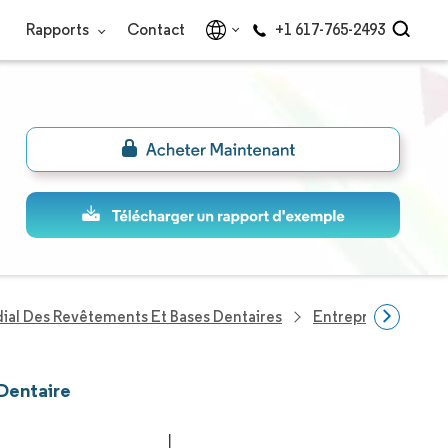
Rapports
Contact
+1 617-765-2493
al Des Revêtements Et Bases Dentaires
Entreprises Du Sec
 Dentaire