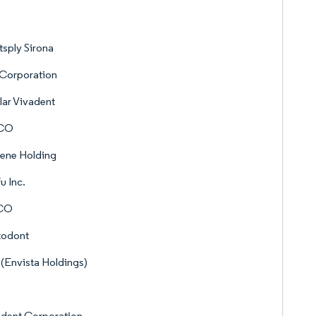
sply Sirona
Corporation
lar Vivadent
CO
ene Holding
u Inc.
CO
todont
 (Envista Holdings)
dent Corporation