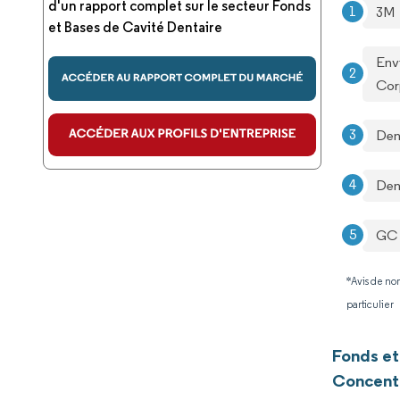
d'un rapport complet sur le secteur Fonds
3M
et Bases de Cavité Dentaire
Env
Cor
Den
Den
GC 
*Avis de non
particulier
Fonds et
Concentr