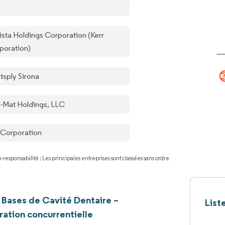
ista Holdings Corporation (Kerr
poration)
tsply Sirona
-Mat Holdings, LLC
Corporation
-responsabilité : Les principales entreprises sont classées sans ordre
 Bases de Cavité Dentaire –
List
ation concurrentielle