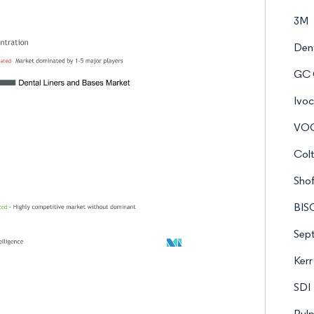
3M
Dent
GC 
Ivoc
VO
Colt
Shof
BIS
Sep
Kerr
SDI
Pulp