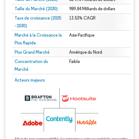
Taille du Marché (2030)
989.84 Milliards de dollars
Taux de croissance (2025
13.53% CAGR
- 2030)
Marché à la Croissance la
Asie-Pacifique
Plus Rapide
Plus Grand Marché
Amérique du Nord
Concentration du
Faible
Marché
Image © Mordor Intelligence. La réutilisation nécessite une attribution sous CC 
Acteurs majeurs
*Avis de non-responsabilité : les principaux acteurs sont triés sans ordre