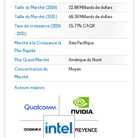
Taille du Marché (2026)
32.88 Milliards de dollars
Taille du Marché (2031)
68.38 Milliards de dollars
Taux de croissance (2026
15.77% CAGR
- 2031)
Marché à la Croissance la
Asie-Pacifique
Plus Rapide
Plus Grand Marché
Amérique du Nord
Concentration du
Moyen
Marché
Image © Mordor Intelligence. La réutilisation nécessite une attribution sous CC 
Acteurs majeurs