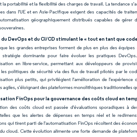
 la portabilité et la flexibilité des charges de travail. La tendance 
s dans l'UE et en Asie-Pacifique exigent des capacités de traitem
automatisation géographiquement distribués capables de gérer de
 souveraines.
du DevOps et du CI/CD stimulant le « tout en tant que code
que les grandes entreprises forment de plus en plus des équipes 
stratégie dominante pour faire évoluer les pratiques DevOps.
isation en libre-service, permettant aux développeurs de provisi
 les politiques de sécurité via des flux de travail pilotés par le c
sation plus petits, qui privilégient l'amélioration de l'expérienc
s agiles, s'éloignant des plateformes monolithiques traditionnelles qui
sation FinOps pour la gouvernance des coûts cloud en temp
ation des coûts cloud est passée d'évaluations sporadiques à des
 telles que les alertes de dépenses en temps réel et le redime
ons qui tirent parti de l'automatisation FinOps récoltent des économi
n du cloud. Cette évolution alimente une forte demande de platefor