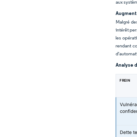
aux systèm
Augmenta
Malgré des
intérêt pe
les opérat
rendant co
d'automati
Analyse d
FREIN
Vulnéra
confiden
Dette t