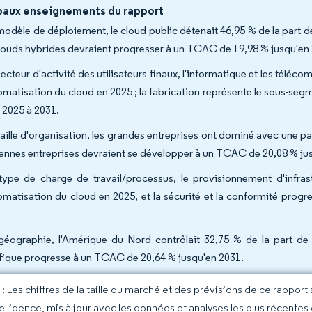
paux enseignements du rapport
modèle de déploiement, le cloud public détenait 46,95 % de la part 
clouds hybrides devraient progresser à un TCAC de 19,98 % jusqu'en
secteur d'activité des utilisateurs finaux, l'informatique et les télé
tomatisation du cloud en 2025 ; la fabrication représente le sous-seg
 2025 à 2031.
taille d'organisation, les grandes entreprises ont dominé avec une pa
nnes entreprises devraient se développer à un TCAC de 20,08 % ju
type de charge de travail/processus, le provisionnement d'infras
tomatisation du cloud en 2025, et la sécurité et la conformité pro
géographie, l'Amérique du Nord contrôlait 32,75 % de la part de 
fique progresse à un TCAC de 20,64 % jusqu'en 2031.
 Les chiffres de la taille du marché et des prévisions de ce rapport
elligence, mis à jour avec les données et analyses les plus récentes