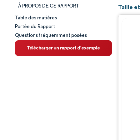
À PROPOS DE CE RAPPORT
Taille e
Table des matières
Taille et part de marché
Portée du Rapport
Questions fréquemment posées
Analyse du marché
Tendances et perspectives
Analyse des segments
Analyse géographique
Paysage concurrentiel
Acteurs majeurs
Évolutions de l'industrie