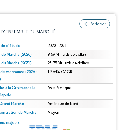
Partager
 D’ENSEMBLE DU MARCHÉ
ode d'étude
2020 - 2031
le du Marché (2026)
9.69 Milliards de dollars
le du Marché (2031)
23.75 Milliards de dollars
 de croissance (2026 -
19.64% CAGR
)
hé à la Croissance la
Asie-Pacifique
e attribution sous CC BY 4.0.
 Rapide
 Grand Marché
Amérique du Nord
entration du Marché
Moyen
© Mordor Intelligence. La réutilisation nécessite une attribution sous CC BY 4.0.
urs majeurs