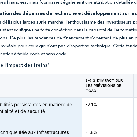
es financiers, mais fournissent également une attribution détaillée
tion des dépenses de recherche et développement sur les e
 défis plus larges sur le marché, l'enthousiasme des investisseurs p
rsistant souligne une forte conviction dans la capacité de l'automatis
ions. De plus, les tendances de financement s'orientent de plus en p
nviviale pour ceux qui n'ont pas d'expertise technique. Cette tend
sation à faible code et sans code.
e l'impact des freins
*
(~) % D'IMPACT SUR
LES PRÉVISIONS DE
TCAC
bilités persistantes en matière de
-2.1%
tialité et de sécurité
echnique liée aux infrastructures
-1.8%