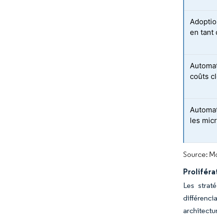
Adoptio
en tant
Automat
coûts c
Automat
les mic
Source: Mo
Proliféra
Les strat
différenc
architectu