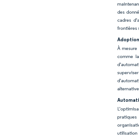
maintenant
des donnée
cadres d'
frontières
Adoption 
À mesure 
comme la 
d'automat
superviser
d'automati
alternative
Automati
L'optimis
pratiques
organisati
utilisatio