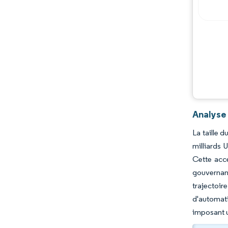
Analyse
La taille 
milliards 
Cette accé
gouvernan
trajectoir
d'automati
imposant u