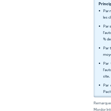
Princi
Par 
les 
Par 
l'au
% de
Par 
moye
Par 
l'au
site.
Par 
Paci
Remarque :
Mordor Int