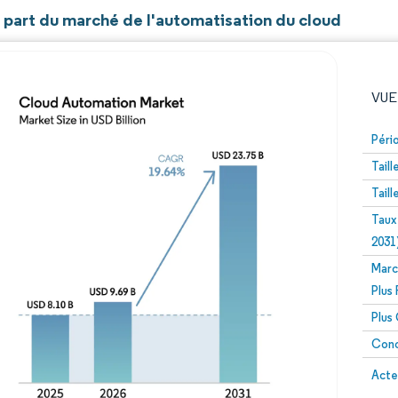
t part du marché de l'automatisation du cloud
VUE
Péri
Tail
Tail
Taux
2031
Marc
Image © Mordor Intelligence. La réutilisation nécessite un
Plus
Plus
Conc
Image 
Acte