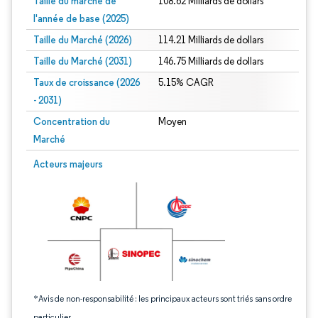
Taille du marché de
108.62 Milliards de dollars
l'année de base (2025)
Taille du Marché (2026)
114.21 Milliards de dollars
Taille du Marché (2031)
146.75 Milliards de dollars
Taux de croissance (2026
5.15% CAGR
- 2031)
Concentration du
Moyen
Marché
Image © Mordor Intelligence. La réutilisation nécessite une attribution sous CC 
Acteurs majeurs
*Avis de non-responsabilité : les principaux acteurs sont triés sans ordre
particulier