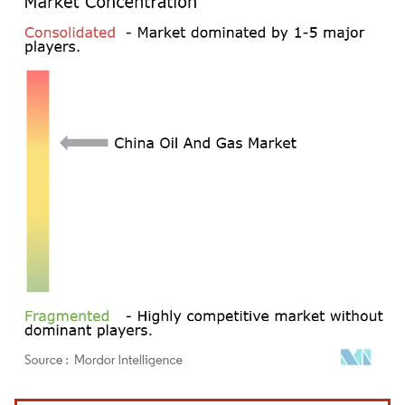
Image © Mordor Intelligence. La réutilisation nécessite une attribution sous CC BY 4.