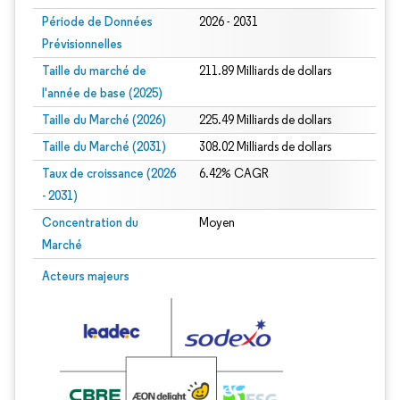
Période de Données
2026 - 2031
Prévisionnelles
Taille du marché de
211.89 Milliards de dollars
l'année de base (2025)
Taille du Marché (2026)
225.49 Milliards de dollars
Taille du Marché (2031)
308.02 Milliards de dollars
Taux de croissance (2026
6.42% CAGR
- 2031)
Concentration du
Moyen
Marché
Image © Mordor Intelligence. La réutilisation nécessite une attribution sous CC 
Acteurs majeurs