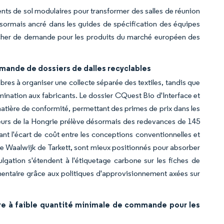
ments de sol modulaires pour transformer des salles de réunion
ésormais ancré dans les guides de spécification des équipes
lancher de demande pour les produits du marché européen des
demande de dossiers de dalles recyclables
mbres à organiser une collecte séparée des textiles, tandis que
imination aux fabricants. Le dossier CQuest Bio d'Interface et
atière de conformité, permettant des primes de prix dans les
teurs de la Hongrie prélève désormais des redevances de 145
t l'écart de coût entre les conceptions conventionnelles et
e de Waalwijk de Tarkett, sont mieux positionnés pour absorber
gation s'étendent à l'étiquetage carbone sur les fiches de
émentaire grâce aux politiques d'approvisionnement axées sur
re à faible quantité minimale de commande pour les