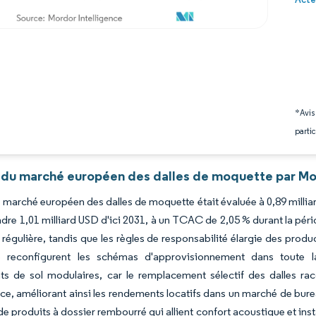
*Avis
partic
 du marché européen des dalles de moquette par Mor
du marché européen des dalles de moquette était évaluée à 0,89 millia
ndre 1,01 milliard USD d'ici 2031, à un TCAC de 2,05 % durant la pé
e régulière, tandis que les règles de responsabilité élargie des produ
 reconfigurent les schémas d'approvisionnement dans toute la
ts de sol modulaires, car le remplacement sélectif des dalles ra
e, améliorant ainsi les rendements locatifs dans un marché de burea
 produits à dossier rembourré qui allient confort acoustique et in