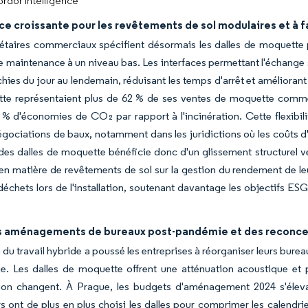
rdor Intelligence
e croissante pour les revêtements de sol modulaires et à 
étaires commerciaux spécifient désormais les dalles de moquette po
 maintenance à un niveau bas. Les interfaces permettant l'échange sél
chies du jour au lendemain, réduisant les temps d'arrêt et améliorant 
te représentaient plus de 62 % de ses ventes de moquette comme
 % d'économies de CO₂ par rapport à l'incinération. Cette flexibili
égociations de baux, notamment dans les juridictions où les coûts 
es dalles de moquette bénéficie donc d'un glissement structurel ver
en matière de revêtements de sol sur la gestion du rendement de le
échets lors de l'installation, soutenant davantage les objectifs ES
s aménagements de bureaux post-pandémie et des reconcept
 du travail hybride a poussé les entreprises à réorganiser leurs burea
e. Les dalles de moquette offrent une atténuation acoustique et 
ion changent. À Prague, les budgets d'aménagement 2024 s'éle
 ont de plus en plus choisi les dalles pour comprimer les calendrie