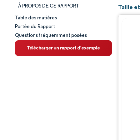
À PROPOS DE CE RAPPORT
Taille 
Table des matières
Taille et part de marché
Portée du Rapport
Questions fréquemment posées
Analyse du marché
Tendances et perspectives
Analyse des segments
Analyse géographique
Paysage concurrentiel
Acteurs majeurs
Évolutions de l'industrie