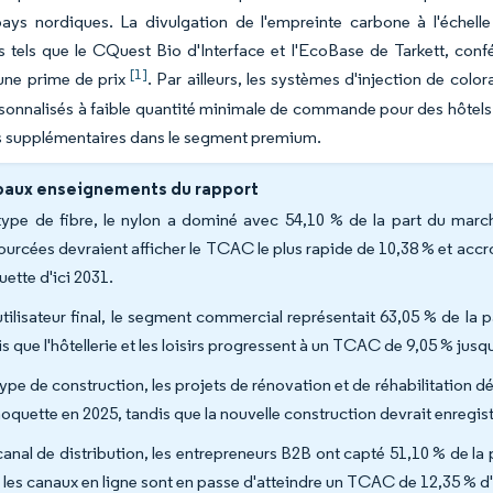
pays nordiques. La divulgation de l'empreinte carbone à l'échell
s tels que le CQuest Bio d'Interface et l'EcoBase de Tarkett, con
[1]
une prime de prix
. Par ailleurs, les systèmes d'injection de c
sonnalisés à faible quantité minimale de commande pour des hôtels
s supplémentaires dans le segment premium.
paux enseignements du rapport
type de fibre, le nylon a dominé avec 54,10 % de la part du marc
ourcées devraient afficher le TCAC le plus rapide de 10,38 % et accroî
ette d'ici 2031.
utilisateur final, le segment commercial représentait 63,05 % de l
s que l'hôtellerie et les loisirs progressent à un TCAC de 9,05 % jusq
type de construction, les projets de rénovation et de réhabilitation 
oquette en 2025, tandis que la nouvelle construction devrait enregi
canal de distribution, les entrepreneurs B2B ont capté 51,10 % de l
 les canaux en ligne sont en passe d'atteindre un TCAC de 12,35 % d'