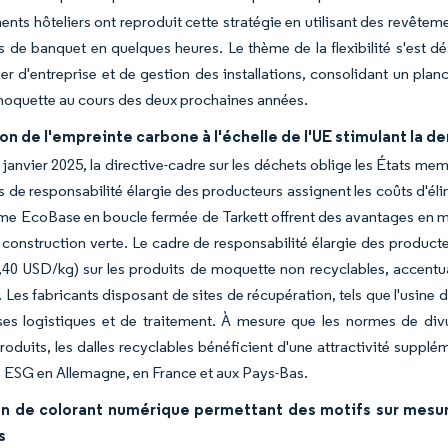
ents hôteliers ont reproduit cette stratégie en utilisant des revête
 de banquet en quelques heures. Le thème de la flexibilité s'est d
er d'entreprise et de gestion des installations, consolidant un p
moquette au cours des deux prochaines années.
on de l'empreinte carbone à l'échelle de l'UE stimulant la 
e janvier 2025, la directive-cadre sur les déchets oblige les États me
s de responsabilité élargie des producteurs assignent les coûts d'él
rme EcoBase en boucle fermée de Tarkett offrent des avantages en m
 construction verte. Le cadre de responsabilité élargie des produc
40 USD/kg) sur les produits de moquette non recyclables, accentuan
s. Les fabricants disposant de sites de récupération, tels que l'usin
es logistiques et de traitement. À mesure que les normes de divul
oduits, les dalles recyclables bénéficient d'une attractivité suppl
es ESG en Allemagne, en France et aux Pays-Bas.
ion de colorant numérique permettant des motifs sur mesu
s