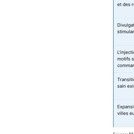
et des 
Divulgat
stimula
L'injec
motifs 
command
Transiti
sain ex
Expansi
villes 