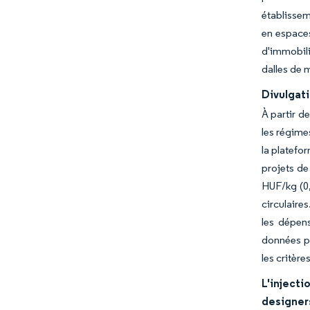
établissem
en espaces
d'immobili
dalles de 
Divulgati
À partir d
les régime
la platefo
projets de
HUF/kg (0,
circulaire
les dépens
données pr
les critèr
L'inject
designer