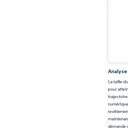
Analyse
La taille 
pour attei
trajectoir
numérique
revêtemen
maintenanc
demande de