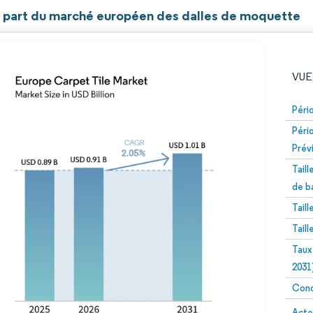
et part du marché européen des dalles de moquette
VUE
Péri
Péri
Prév
Tail
de b
Tail
Image © Mordor Intelligence. La réutilisation nécessite un
Tail
Taux
2031
Conc
Image 
Acte