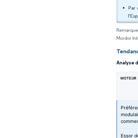
Par 
l'Es
Remarque :
Mordor Int
Tendanc
Analyse 
MOTEUR
Préfére
modulai
commer
Essor 