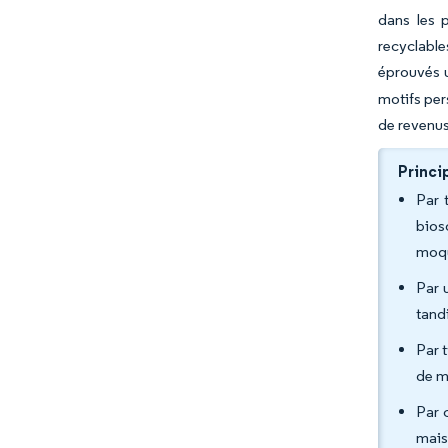
dans les 
recyclable
éprouvés 
motifs per
de revenu
Princi
Par 
bios
moqu
Par 
tandi
Par 
de m
Par 
mais