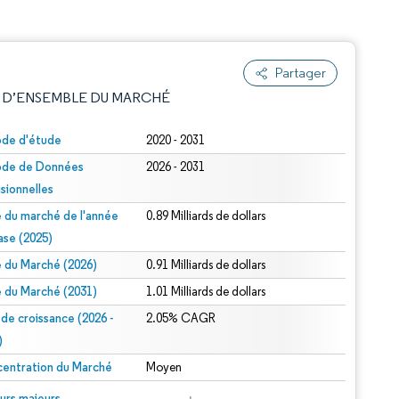
Partager
 D’ENSEMBLE DU MARCHÉ
ode d'étude
2020 - 2031
ode de Données
2026 - 2031
isionnelles
le du marché de l'année
0.89 Milliards de dollars
ase (2025)
le du Marché (2026)
0.91 Milliards de dollars
e attribution sous CC BY 4.0.
le du Marché (2031)
1.01 Milliards de dollars
 de croissance (2026 -
2.05% CAGR
)
entration du Marché
Moyen
© Mordor Intelligence. La réutilisation nécessite une attribution sous CC BY 4.0.
urs majeurs