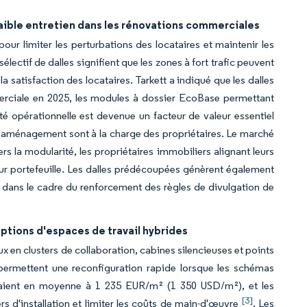
faible entretien dans les rénovations commerciales
ur limiter les perturbations des locataires et maintenir les
ectif de dalles signifient que les zones à fort trafic peuvent
la satisfaction des locataires. Tarkett a indiqué que les dalles
rciale en 2025, les modules à dossier EcoBase permettant
té opérationnelle est devenue un facteur de valeur essentiel
d'aménagement sont à la charge des propriétaires. Le marché
s la modularité, les propriétaires immobiliers alignant leurs
ur portefeuille. Les dalles prédécoupées génèrent également
G dans le cadre du renforcement des règles de divulgation de
ions d'espaces de travail hybrides
ux en clusters de collaboration, cabines silencieuses et points
permettent une reconfiguration rapide lorsque les schémas
vaient en moyenne à 1 235 EUR/m² (1 350 USD/m²), et les
[3]
rs d'installation et limiter les coûts de main-d'œuvre
. Les