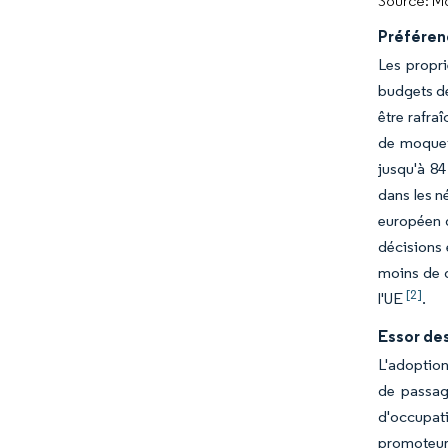
Source: Mo
Préférenc
Les propri
budgets de
être rafraî
de moquet
jusqu'à 84
dans les n
européen d
décisions 
moins de d
[2]
l'UE
.
Essor de
L'adoption
de passag
d'occupat
promoteurs