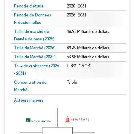
Période d'étude
2020 - 2031
Période de Données
2026 - 2031
Prévisionnelles
Taille du marché de
48.91 Milliards de dollars
l'année de base (2025)
Taille du Marché (2026)
49.39 Milliards de dollars
Taille du Marché (2031)
53.95 Milliards de dollars
Taux de croissance (2026
1.78% CAGR
- 2031)
Concentration du
Faible
Marché
Image © Mordor Intelligence. La réutilisation nécessite une attribution sous CC 
Acteurs majeurs