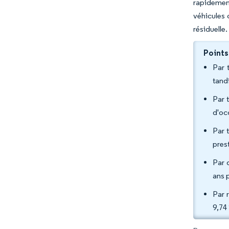
rapidement
véhicules 
résiduelle.
Points
Par 
tand
Par 
d'oc
Par 
pres
Par 
ans 
Par 
9,74 