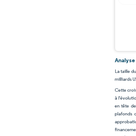
Analyse
La taille 
milliards 
Cette croi
à l'évolut
en tête de
plafonds 
approbatio
financemen