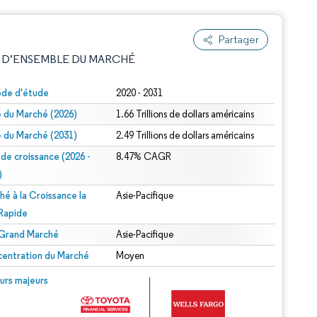
Partager
 D’ENSEMBLE DU MARCHÉ
ode d'étude
2020 - 2031
le du Marché (2026)
1.66 Trillions de dollars américains
le du Marché (2031)
2.49 Trillions de dollars américains
 de croissance (2026 -
8.47% CAGR
)
hé à la Croissance la
Asie-Pacifique
e attribution sous CC BY 4.0.
 Rapide
 Grand Marché
Asie-Pacifique
entration du Marché
Moyen
© Mordor Intelligence. La réutilisation nécessite une attribution sous CC BY 4.0.
urs majeurs