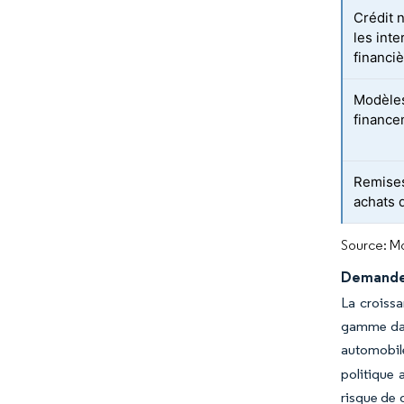
Crédit 
les int
financi
Modèles
finance
Remises
achats 
Source: Mo
Demande 
La croissa
gamme dans
automobile
politique 
risque de 