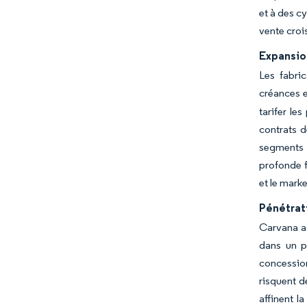
et à des c
vente croi
Expansion
Les fabric
créances 
tarifer le
contrats d
segments d
profonde f
et le marke
Pénétrat
Carvana a 
dans un pa
concession
risquent d
affinent l