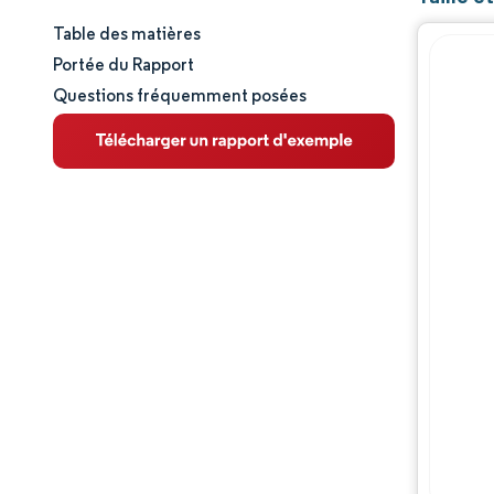
Table des matières
Taille et part de marché
Portée du Rapport
Questions fréquemment posées
Analyse du marché
Tendances et perspectives
Analyse des segments
Analyse géographique
Paysage concurrentiel
Acteurs majeurs
Évolutions de l'industrie