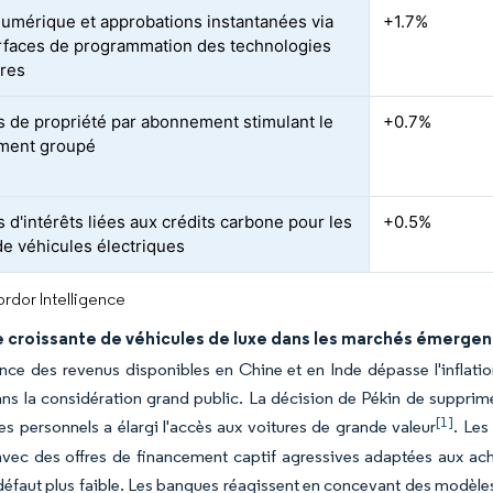
numérique et approbations instantanées via
+1.7%
erfaces de programmation des technologies
ères
 de propriété par abonnement stimulant le
+0.7%
ment groupé
 d'intérêts liées aux crédits carbone pour les
+0.5%
de véhicules électriques
rdor Intelligence
croissante de véhicules de luxe dans les marchés émergen
nce des revenus disponibles en Chine et en Inde dépasse l'inflatio
 la considération grand public. La décision de Pékin de supprimer
[1]
s personnels a élargi l'accès aux voitures de grande valeur
. Les
avec des offres de financement captif agressives adaptées aux ache
défaut plus faible. Les banques réagissent en concevant des modèle