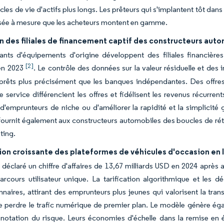
ycles de vie d'actifs plus longs. Les prêteurs qui s'implantent tôt dan
sée à mesure que les acheteurs montent en gamme.
 des filiales de financement captif des constructeurs aut
ants d'équipements d'origine développent des filiales financières
[2]
en 2023
. Le contrôle des données sur la valeur résiduelle et de
s prêts plus précisément que les banques indépendantes. Des offres
e service différencient les offres et fidélisent les revenus récurre
'emprunteurs de niche ou d'améliorer la rapidité et la simplicité 
ournit également aux constructeurs automobiles des boucles de rétr
ting.
ion croissante des plateformes de véhicules d'occasion en 
déclaré un chiffre d'affaires de 13,67 milliards USD en 2024 après avo
rcours utilisateur unique. La tarification algorithmique et les 
naires, attirant des emprunteurs plus jeunes qui valorisent la tra
e perdre le trafic numérique de premier plan. Le modèle génère ég
a notation du risque. Leurs économies d'échelle dans la remise en ét