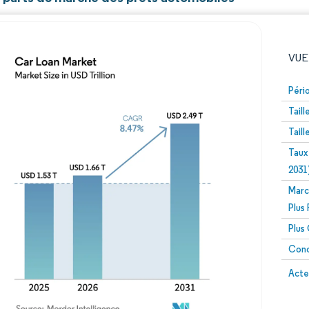
VUE
Péri
Tail
Tail
Taux
2031
Marc
Image © Mordor Intelligence. La réutilisation nécessite un
Plus
Plus
Conc
Image 
Acte