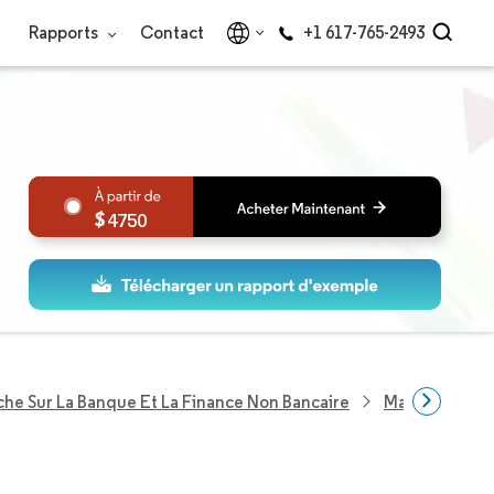
Rapports
Contact
+1 617-765-2493
4750
he Sur La Banque Et La Finance Non Bancaire
Marché Des P