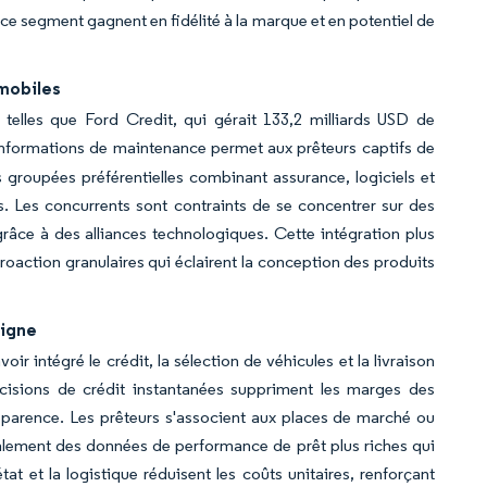
s ce segment gagnent en fidélité à la marque et en potentiel de
omobiles
 telles que Ford Credit, qui gérait 133,2 milliards USD de
s informations de maintenance permet aux prêteurs captifs de
 groupées préférentielles combinant assurance, logiciels et
nts. Les concurrents sont contraints de se concentrer sur des
grâce à des alliances technologiques. Cette intégration plus
oaction granulaires qui éclairent la conception des produits
ligne
ir intégré le crédit, la sélection de véhicules et la livraison
décisions de crédit instantanées suppriment les marges des
nsparence. Les prêteurs s'associent aux places de marché ou
alement des données de performance de prêt plus riches qui
at et la logistique réduisent les coûts unitaires, renforçant