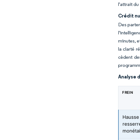
l'attrait d
Crédit n
Des parten
l'intellig
minutes, e
la clarté 
cèdent de
programmat
Analyse d
FREIN
Hausse 
resserr
monéta