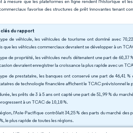
 à mesure que les plateformes en ligne rendent l'historique et les p
commerciaux favorise des structures de prêt innovantes tenant compt
 clés du rapport
type de véhicule, les véhicules de tourisme ont dominé avec 70,2
is que les véhicules commerciaux devraient se développer à un TCA
type de propriété, les véhicules neufs détenaient une part de 60,37
casion devraient enregistrer la croissance la plus rapide avec un TC
type de prestataire, les banques ont conservé une part de 46,41 %
tataires de technologie financière affichent le TCAC prévisionnel le p
durée, les prêts de 3 à 5 ans ont capté une part de 51,99 % du march
progressent à un TCAC de 10,18 %.
région, l'Asie-Pacifique contrôlait 34,25 % des parts du marché des
%, le plus rapide de toutes les régions.