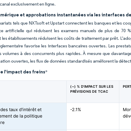
u canal exclusivement en ligne.
umérique et approbations instantanées via les interfaces 
ariats tels que NXTsoft et Upstart connectent les banques et les coo
ence artificielle qui réduisent les examens manuels de plus de 7
t les établissements réduisent les coûts de traitement par prêt. L'a
réglementaire favorise les interfaces bancaires ouvertes. Les pres
s volumes à des concurrents plus rapides. À mesure que davantage
ion ouvertes, les flux de données standardisés améliorent la détecti
e l'impact des freins
*
(~) % D'IMPACT SUR LES
PER
PRÉVISIONS DE TCAC
des taux d'intérêt et
-2.1%
Mon
ement de la politique
dév
ire