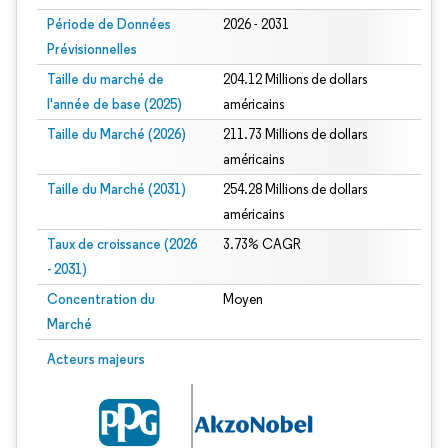
Période de Données
2026 - 2031
Prévisionnelles
Taille du marché de
204.12 Millions de dollars
l'année de base (2025)
américains
Taille du Marché (2026)
211.73 Millions de dollars
américains
Taille du Marché (2031)
254.28 Millions de dollars
américains
Taux de croissance (2026
3.73% CAGR
- 2031)
Concentration du
Moyen
Marché
Image © Mordor Intelligence. La réutilisation nécessite une attribution sous CC 
Acteurs majeurs