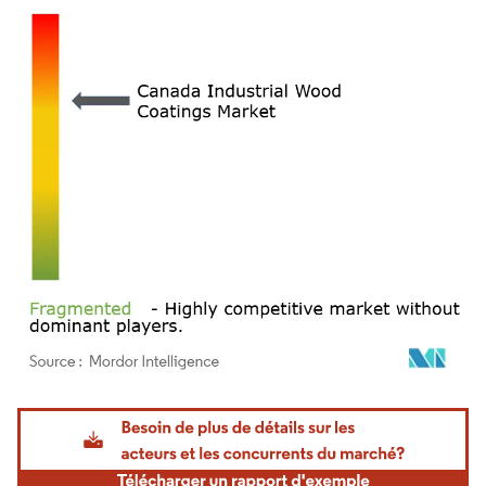
Image © Mordor Intelligence. La réutilisation nécessite une attribution sous CC BY 4.