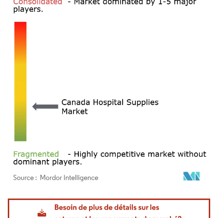
Image © Mordor Intelligence. La réutilisation nécessite une attribution sous CC BY 4.