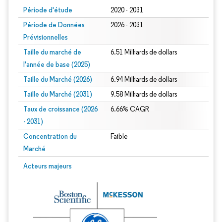
Période d'étude
2020 - 2031
Période de Données
2026 - 2031
Prévisionnelles
Taille du marché de
6.51 Milliards de dollars
l'année de base (2025)
Taille du Marché (2026)
6.94 Milliards de dollars
Taille du Marché (2031)
9.58 Milliards de dollars
Taux de croissance (2026
6.66% CAGR
- 2031)
Concentration du
Faible
Marché
Image © Mordor Intelligence. La réutilisation nécessite une attribution sous CC 
Acteurs majeurs