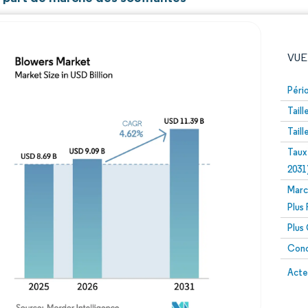
VUE
Péri
Tail
Tail
Taux
2031
Marc
Image © Mordor Intelligence. La réutilisation nécessite un
Plus
Plus
Conc
Image 
Acte