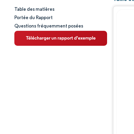
Table des matières
Taille et part de marché
Portée du Rapport
Questions fréquemment posées
Analyse du marché
Tendances et perspectives
Analyse des segments
Analyse géographique
Paysage concurrentiel
Acteurs majeurs
Évolutions de l'industrie