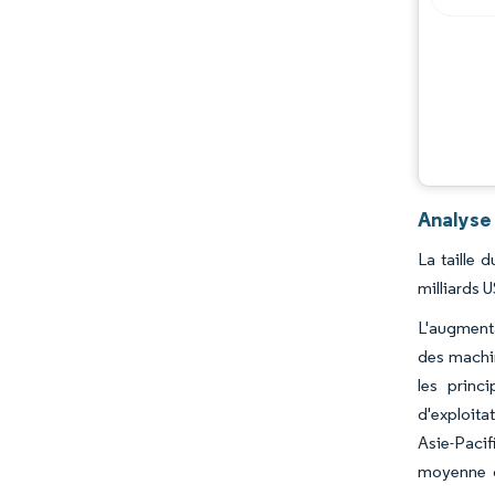
Analyse
La taille 
milliards 
L'augmenta
des machin
les princ
d'exploita
Asie-Pacif
moyenne d