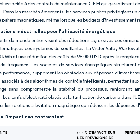
vent associée à des contrats de maintenance OEM qui garantissent des
s. Dans les marchés émergents, les services publics privilégient un 
 paliers magnétiques, même lorsque les budgets d'investissement re
tions industrielles pour l'efficacité énergétique
ants du monde entier visent des réductions agressives des émission
tématiques des systèmes de soufflantes. La Victor Valley Wastewat
 kWh et une réduction des coûts de 98 000 USD après le remplaceme
 de fréquence. Les sociétés de services énergétiques structurent 
e performance, supprimant les obstacles aux dépenses d'investisseme
 associés à des algorithmes de contrôle intelligents, permettent aux i
arge sans compromettre la stabilité du processus, renforçant
 Les tarifs d'électricité élevés et la tarification du carbone dans l'U
pour les solutions à lévitation magnétique qui réduisent les dépenses 
e l'impact des contraintes
*
INTE
(~) % D'IMPACT SUR
PERTIN
LES PRÉVISIONS DE