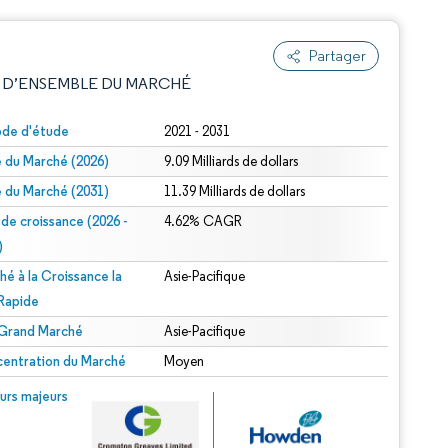
Partager
 D’ENSEMBLE DU MARCHÉ
ode d'étude
2021 - 2031
le du Marché (2026)
9.09 Milliards de dollars
le du Marché (2031)
11.39 Milliards de dollars
 de croissance (2026 -
4.62% CAGR
)
hé à la Croissance la
Asie-Pacifique
e attribution sous CC BY 4.0.
 Rapide
 Grand Marché
Asie-Pacifique
entration du Marché
Moyen
© Mordor Intelligence. La réutilisation nécessite une attribution sous CC BY 4.0.
urs majeurs