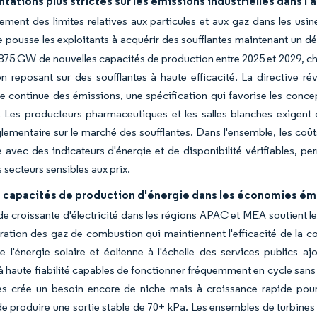
ations plus strictes sur les émissions industrielles dans l'a
ement des limites relatives aux particules et aux gaz dans les usi
e pousse les exploitants à acquérir des soufflantes maintenant un dé
875 GW de nouvelles capacités de production entre 2025 et 2029, ch
 reposant sur des soufflantes à haute efficacité. La directive rév
ce continue des émissions, une spécification qui favorise les concep
. Les producteurs pharmaceutiques et les salles blanches exigent 
réglementaire sur le marché des soufflantes. Dans l'ensemble, les co
vec des indicateurs d'énergie et de disponibilité vérifiables, pe
 secteurs sensibles aux prix.
e capacités de production d'énergie dans les économies é
 croissante d'électricité dans les régions APAC et MEA soutient les
ration des gaz de combustion qui maintiennent l'efficacité de la c
de l'énergie solaire et éolienne à l'échelle des services publics 
 haute fiabilité capables de fonctionner fréquemment en cycle sans 
s crée un besoin encore de niche mais à croissance rapide pour 
e produire une sortie stable de 70+ kPa. Les ensembles de turbines 