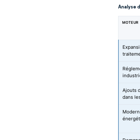
Analyse 
MOTEUR
Expansi
traitem
Régleme
industri
Ajouts 
dans le
Modernis
énergét