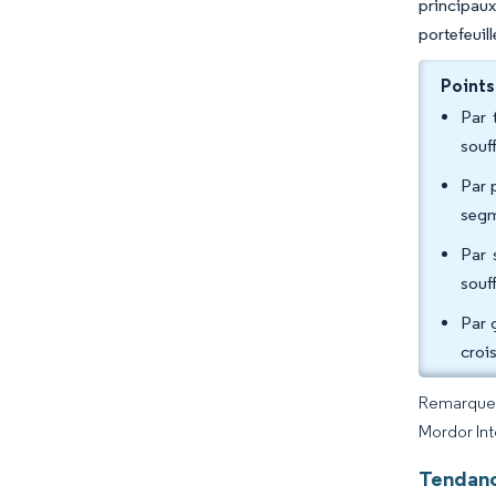
principaux
portefeuill
Points
Par 
souf
Par 
segm
Par 
souf
Par 
croi
Remarque :
Mordor Int
Tendanc