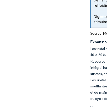
Demande
refroid
Digeste
stimula
Source: Mo
Expansio
Les instal
40 à 60 % 
Resource R
intégral h
strictes, 
Les unités
soufflante
et de main
du cycle d