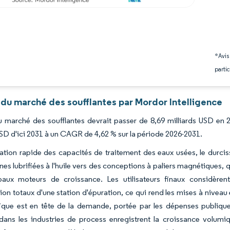
*Avis
partic
 du marché des soufflantes par Mordor Intelligence
du marché des soufflantes devrait passer de 8,69 milliards USD en 
USD d'ici 2031 à un CAGR de 4,62 % sur la période 2026-2031.
tion rapide des capacités de traitement des eaux usées, le durcis
es lubrifiées à l'huile vers des conceptions à paliers magnétiques,
ipaux moteurs de croissance. Les utilisateurs finaux considèr
tion totaux d'une station d'épuration, ce qui rend les mises à niveau
ique est en tête de la demande, portée par les dépenses publiques
ans les industries de process enregistrent la croissance volumiq