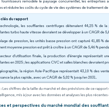
 fournisseurs remodèle le paysage concurrentiel, les entreprises a
es et réduire les coûts du cycle de vie des systèmes de traitement de l
 clés du rapport
technologie, les soufflantes centrifuges détenaient 44,25 % de la
flantes turbo haute vitesse devraient se développer à un CAGR de 5,
plage de pression, les unités basse pression ont capturé 41,85 % de 
ent moyenne pression est prêt à croître à un CAGR de 5,46 % pendan
secteur d'utilisation finale, la production d'énergie représentait 
flantes en 2025 ; les applications CVC et salles blanches devraient 
géographie, la région Asie-Pacifique représentait 43,10 % des vent
ssance la plus rapide, avec un CAGR de 5,02 % jusqu'en 2031.
 Les chiffres de la taille du marché et des prévisions de ce rapport
elligence, mis à jour avec les données et analyses les plus récentes
es et perspectives du marché mondial des soufflan