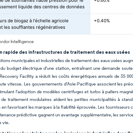
 de soufflantes haute pression pour le
+0.60%
issement liquide des centres de données
urs de biogaz à l'échelle agricole
+0.40%
nt les soufflantes régénératives
rdor Intelligence
n rapide des infrastructures de traitement des eaux usées
lations municipales et industrielles de traitement des eaux usées au
du budget électrique d'une station, entraînant une demande soute
ecovery Facility a réduit les coûts énergétiques annuels de 35 00
aute vitesse. Les gouvernements d'Asie-Pacifique associent les préoc
stimulant l'adoption de modèles centrifuges et turbo à paliers magn
 de traitement modulaires aident les petites municipalités à stand
s en favorisant les marques à la fiabilité éprouvée. Les fournisseur
tenance prédictive gagnent un avantage supplémentaire, les service
e vie.