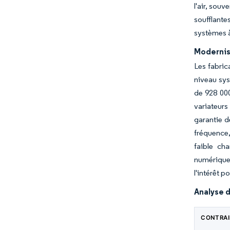
l'air, sou
soufflante
systèmes à
Modernisa
Les fabric
niveau sys
de 928 000
variateurs
garantie d
fréquence,
faible ch
numérique.
l'intérêt 
Analyse d
CONTRA