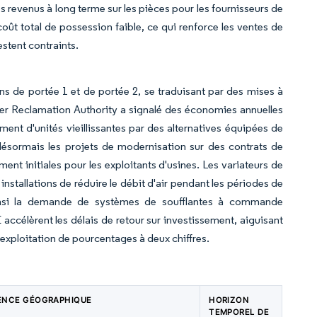
 revenus à long terme sur les pièces pour les fournisseurs de
coût total de possession faible, ce qui renforce les ventes de
stent contraints.
s de portée 1 et de portée 2, se traduisant par des mises à
er Reclamation Authority a signalé des économies annuelles
nt d'unités vieillissantes par des alternatives équipées de
désormais les projets de modernisation sur des contrats de
nt initiales pour les exploitants d'usines. Les variateurs de
nstallations de réduire le débit d'air pendant les périodes de
 ainsi la demande de systèmes de soufflantes à commande
E accélèrent les délais de retour sur investissement, aiguisant
d'exploitation de pourcentages à deux chiffres.
ENCE GÉOGRAPHIQUE
HORIZON
TEMPOREL DE