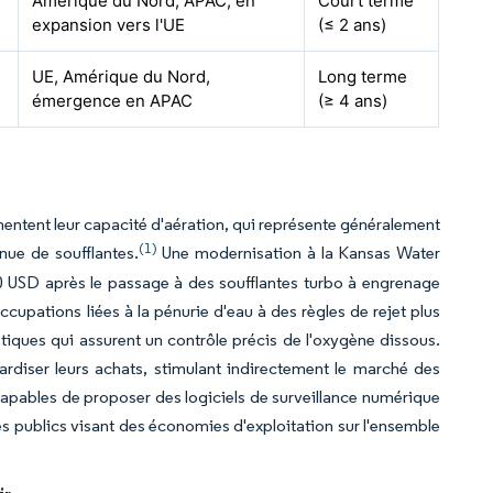
Amérique du Nord, APAC, en
Court terme
expansion vers l'UE
(≤ 2 ans)
UE, Amérique du Nord,
Long terme
émergence en APAC
(≥ 4 ans)
gmentent leur capacité d'aération, qui représente généralement
(1)
nue de soufflantes.
Une modernisation à la Kansas Water
0 USD après le passage à des soufflantes turbo à engrenage
cupations liées à la pénurie d'eau à des règles de rejet plus
étiques qui assurent un contrôle précis de l'oxygène dissous.
ardiser leurs achats, stimulant indirectement le marché des
s capables de proposer des logiciels de surveillance numérique
s publics visant des économies d'exploitation sur l'ensemble