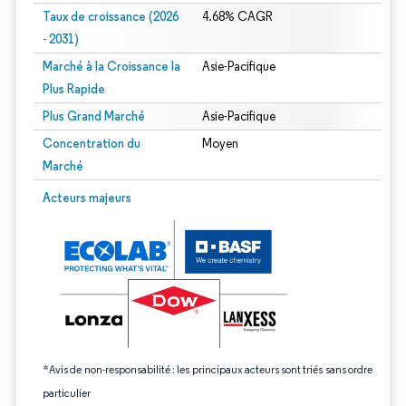
Taux de croissance (2026
4.68% CAGR
- 2031)
Marché à la Croissance la
Asie-Pacifique
Plus Rapide
Plus Grand Marché
Asie-Pacifique
Concentration du
Moyen
Marché
Image © Mordor Intelligence. La réutilisation nécessite une attribution sous CC 
Acteurs majeurs
*Avis de non-responsabilité : les principaux acteurs sont triés sans ordre
particulier